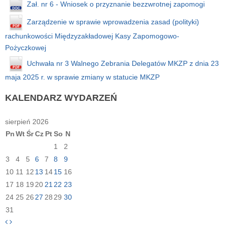
Zał. nr 6 - Wniosek o przyznanie bezzwrotnej zapomogi
Zarządzenie w sprawie wprowadzenia zasad (polityki)
rachunkowości Międzyzakładowej Kasy Zapomogowo-
Pożyczkowej
Uchwała nr 3 Walnego Zebrania Delegatów MKZP z dnia 23
maja 2025 r. w sprawie zmiany w statucie MKZP
KALENDARZ
WYDARZEŃ
sierpień 2026
Pn
Wt
Śr
Cz
Pt
So
N
1
2
3
4
5
6
7
8
9
10
11
12
13
14
15
16
17
18
19
20
21
22
23
24
25
26
27
28
29
30
31