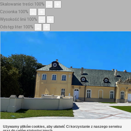
Skalowanie treści
100
%
Czcionka
100
%
Wysokość linii
100
%
Odstęp liter
100
%
Używamy plików cookies, aby ułatwić Ci korzystanie z naszego serwisu
oraz do celów statystycznych.