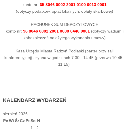
konto nr:
65 8046 0002 2001 0100 0013 0001
(dotyczy podatków, opłat lokalnych, opłaty skarbowej)
RACHUNEK SUM DEPOZYTOWYCH
konto nr:
56 8046 0002 2001 0000 0446 0001
(dotyczy wadium i
zabezpieczeń należytego wykonania umowy)
Kasa Urzędu Miasta Radzyń Podlaski (parter przy sali
konferencyjnej) czynna w godzinach 7.30 - 14.45 (przerwa 10.45 -
11.15)
KALENDARZ
WYDARZEŃ
sierpień 2026
Pn
Wt
Śr
Cz
Pt
So
N
1
2