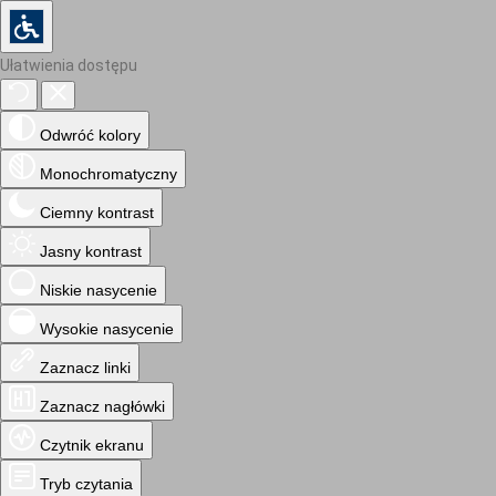
Ułatwienia dostępu
Odwróć kolory
Monochromatyczny
Ciemny kontrast
Jasny kontrast
Niskie nasycenie
Wysokie nasycenie
Zaznacz linki
Zaznacz nagłówki
Czytnik ekranu
Tryb czytania