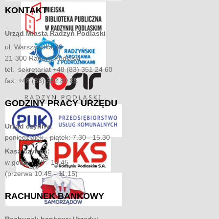
KONTAKT
Urząd Miasta
Radzyń Podlaski
ul. Warszawska 32
21-300 Radzyń Podlaski
tel. sekretariat +48 (83) 351 24 60
fax: +48 (83) 352 80 85
GODZINY
PRACY URZĘDU
Urząd czynny:
poniedziałek - piątek: 7.30 - 15.30
Kasa czynna:
w godz. 7.30 - 14.45
(przerwa 10.45 - 11.15)
RACHUNEK
BANKOWY