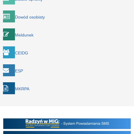
Dowód osobisty
Meldunek
CEIDG
ESP
MKRPA