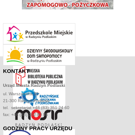
KONTAKT
Urząd Miasta
Radzyń Podlaski
ul. Warszawska 32
21-300 Radzyń Podlaski
tel. sekretariat +48 (83) 351 24 60
fax: +48 (83) 352 80 85
GODZINY
PRACY URZĘDU