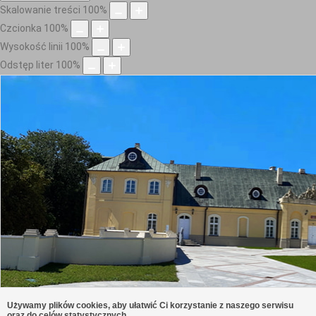
Skalowanie treści
100
%
Czcionka
100
%
Wysokość linii
100
%
Odstęp liter
100
%
Używamy plików cookies, aby ułatwić Ci korzystanie z naszego serwisu
oraz do celów statystycznych.