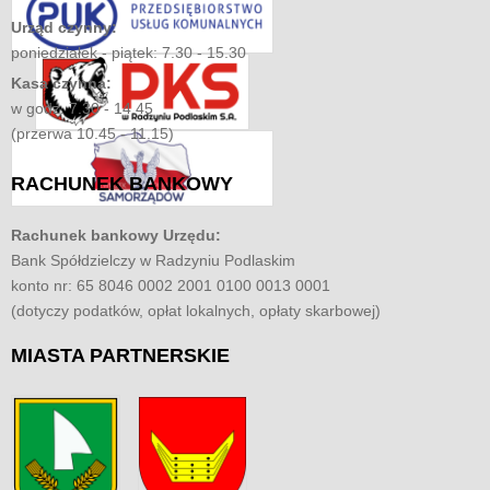
Urząd czynny:
poniedziałek - piątek: 7.30 - 15.30
Kasa czynna:
w godz. 7.30 - 14.45
(przerwa 10.45 - 11.15)
RACHUNEK
BANKOWY
Rachunek bankowy Urzędu:
Bank Spółdzielczy w Radzyniu Podlaskim
konto nr: 65 8046 0002 2001 0100 0013 0001
(dotyczy podatków, opłat lokalnych, opłaty skarbowej)
MIASTA
PARTNERSKIE