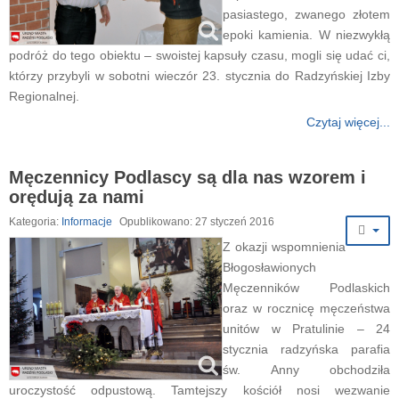
pasiastego, zwanego złotem
epoki kamienia. W niezwykłą
podróż do tego obiektu – swoistej kapsuły czasu, mogli się udać ci,
którzy przybyli w sobotni wieczór 23. stycznia do Radzyńskiej Izby
Regionalnej.
Czytaj więcej...
Męczennicy Podlascy są dla nas wzorem i
orędują za nami
Kategoria:
Informacje
Opublikowano: 27 styczeń 2016
Z okazji wspomnienia
Błogosławionych
Męczenników Podlaskich
oraz w rocznicę męczeństwa
unitów w Pratulinie – 24
stycznia radzyńska parafia
św. Anny obchodziła
uroczystość odpustową. Tamtejszy kościół nosi wezwanie