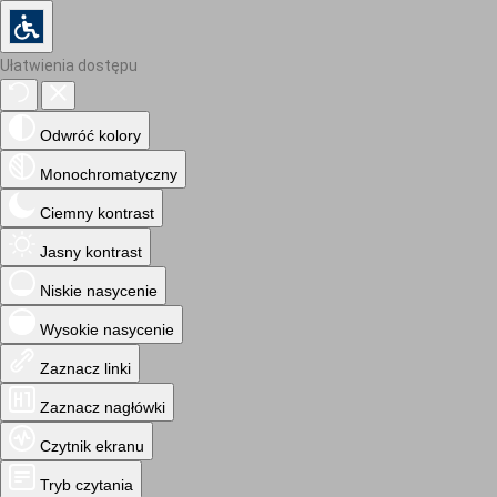
Ułatwienia dostępu
Odwróć kolory
Monochromatyczny
Ciemny kontrast
Jasny kontrast
Niskie nasycenie
Wysokie nasycenie
Zaznacz linki
Zaznacz nagłówki
Czytnik ekranu
Tryb czytania