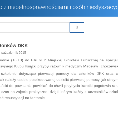
członków DKK
 październik 2015
nie (16.10) do Filii nr 2 Miejskiej Biblioteki Publicznej na specja
syjnego Klubu Książki przybył ratownik medyczny Mirosław Tchórzewsk
 szkolenie dotyczące pierwszej pomocy dla członków DKK oraz cz
ł jak należy osobie poszkodowanej udzielić pierwszej pomocy, jak utrzym
uścić do powstania powikłań do chwili przybycia karetki pogotowia ra
ł czas na zajęcia praktyczne, dzięki którym każdy z uczestników szko
ć resuscytacji na fantomie.