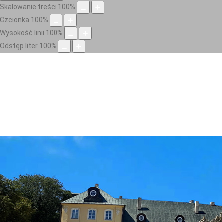
Skalowanie treści
100
%
Czcionka
100
%
Wysokość linii
100
%
Odstęp liter
100
%