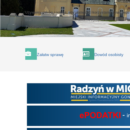
Używamy plików cookies, aby ułatwić Ci korzystanie z naszego
Brak zmiany ustawienia przeglądarki oznacza zgodę na to.
Zrozumiałem
Załatw sprawę
Dowód osobisty