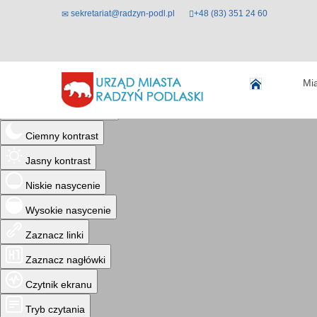
sekretariat@radzyn-podl.pl
+48 (83) 351 24 60
Ułatwienia dostępu
Mi
Odwróć kolory
Monochromatyczny
Ciemny kontrast
Jasny kontrast
Niskie nasycenie
Wysokie nasycenie
Zaznacz linki
Zaznacz nagłówki
Czytnik ekranu
Tryb czytania