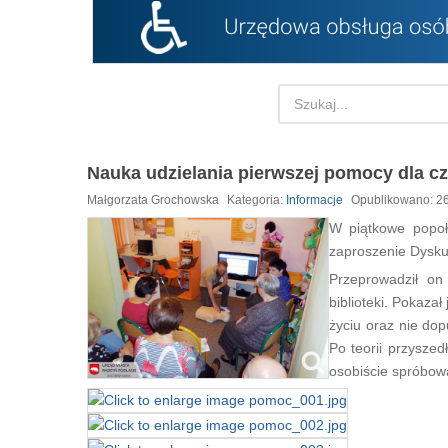
Nauka udzielania pierwszej pomocy dla 
Małgorzata Grochowska
Kategoria:
Informacje
Opublikowano: 26
W piątkowe popołud
zaproszenie Dysku
Przeprowadził on
biblioteki. Pokaza
życiu oraz nie dop
Po teorii przyszed
osobiście spróbowa