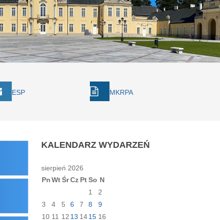
ESP
MKRPA
KALENDARZ
WYDARZEŃ
sierpień 2026
Pn
Wt
Śr
Cz
Pt
So
N
1
2
3
4
5
6
7
8
9
10
11
12
13
14
15
16