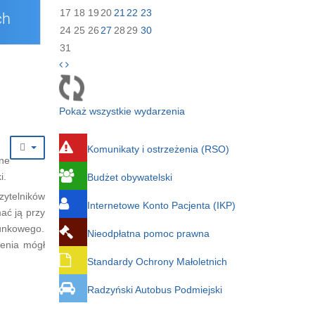
17
18
19
20
21
22
23
24
25
26
27
28
29
30
31
Pokaż wszystkie wydarzenia
Komunikaty i ostrzeżenia (RSO)
lne
i.
Budżet obywatelski
ytelników
Internetowe Konto Pacjenta (IKP)
ać ją przy
tunkowego.
Nieodpłatna pomoc prawna
lenia mógł
Standardy Ochrony Małoletnich
Radzyński Autobus Podmiejski