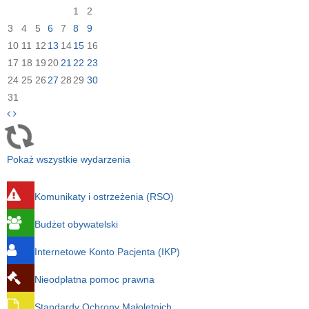
1
2
3
4
5
6
7
8
9
10
11
12
13
14
15
16
17
18
19
20
21
22
23
24
25
26
27
28
29
30
31
Pokaż wszystkie wydarzenia
Komunikaty i ostrzeżenia (RSO)
Budżet obywatelski
Internetowe Konto Pacjenta (IKP)
Nieodpłatna pomoc prawna
Standardy Ochrony Małoletnich