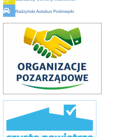
Radzyński Autobus Podmiejski