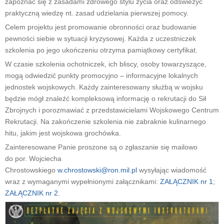
zapoznać się z zasadami zdrowego stylu życia oraz odświeżyć
praktyczną wiedzę nt. zasad udzielania pierwszej pomocy.
Celem projektu jest promowanie obronności oraz budowanie
pewności siebie w sytuacji kryzysowej. Każda z uczestniczek
szkolenia po jego ukończeniu otrzyma pamiątkowy certyfikat.
W czasie szkolenia ochotniczek, ich bliscy, osoby towarzyszące,
mogą odwiedzić punkty promocyjno – informacyjne lokalnych
jednostek wojskowych. Każdy zainteresowany służbą w wojsku
będzie mógł znaleźć kompleksową informację o rekrutacji do Sił
Zbrojnych i porozmawiać z przedstawicielami Wojskowego Centrum
Rekrutacji. Na zakończenie szkolenia nie zabraknie kulinarnego
hitu, jakim jest wojskowa grochówka.
Zainteresowane Panie proszone są o zgłaszanie się mailowo
do por. Wojciecha
Chrostowskiego
w.chrostowski@ron.mil.pl
wysyłając wiadomość
wraz z wymaganymi wypełnionymi załącznikami:
ZAŁĄCZNIK nr 1
;
ZAŁĄCZNIK nr 2
.