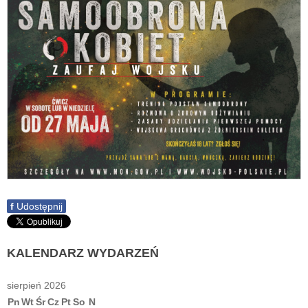
f
Udostępnij
KALENDARZ
WYDARZEŃ
sierpień 2026
Pn
Wt
Śr
Cz
Pt
So
N