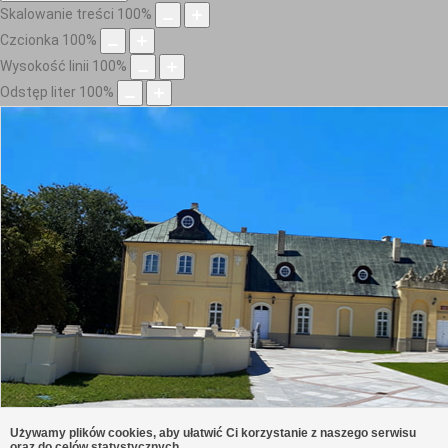
Skalowanie treści
100
%
Czcionka
100
%
Wysokość linii
100
%
Odstęp liter
100
%
Używamy plików cookies, aby ułatwić Ci korzystanie z naszego serwisu
oraz do celów statystycznych.