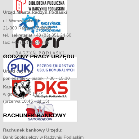
Urząd Miasta
Radzyń Podlaski
ul. Warszawska 32
21-300 Radzyń Podlaski
tel. sekretariat +48 (83) 351 24 60
fax: +48 (83) 352 80 85
GODZINY
PRACY URZĘDU
Urząd czynny:
poniedziałek - piątek: 7.30 - 15.30
Kasa czynna:
w godz. 7.30 - 14.45
(przerwa 10.45 - 11.15)
RACHUNEK
BANKOWY
Rachunek bankowy Urzędu:
Bank Spółdzielczy w Radzyniu Podlaskim