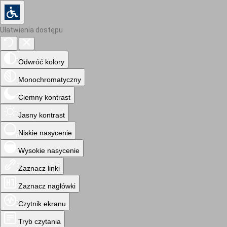
Ułatwienia dostępu
Odwróć kolory
Monochromatyczny
Ciemny kontrast
Jasny kontrast
Niskie nasycenie
Wysokie nasycenie
Zaznacz linki
Zaznacz nagłówki
Czytnik ekranu
Tryb czytania