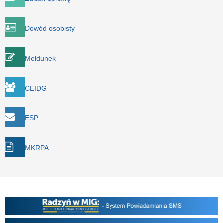
Dowód osobisty
Meldunek
CEIDG
ESP
MKRPA