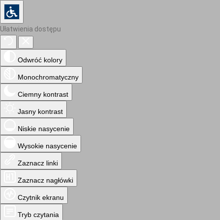
Ułatwienia dostępu
Odwróć kolory
Monochromatyczny
Ciemny kontrast
Jasny kontrast
Niskie nasycenie
Wysokie nasycenie
Zaznacz linki
Zaznacz nagłówki
Czytnik ekranu
Tryb czytania