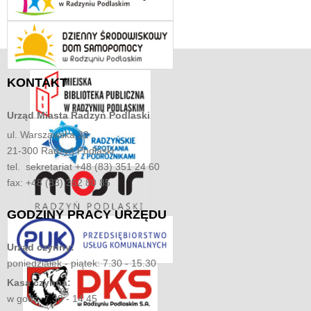
KONTAKT
Urząd Miasta
Radzyń Podlaski
ul. Warszawska 32
21-300 Radzyń Podlaski
tel. sekretariat +48 (83) 351 24 60
fax: +48 (83) 352 80 85
GODZINY
PRACY URZĘDU
Urząd czynny:
poniedziałek - piątek: 7.30 - 15.30
Kasa czynna:
w godz. 7.30 - 14.45