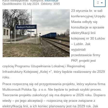
Karol Niewęgłowski
Kategoria:
Informacje
Opublikowano: 01 luty 2024
Odsłony: 3095
23 stycznia br. w sali
konferencyjnej Urzędu
Miasta odbyły się
konsultacje w sprawie
elektryfikacji linii
kolejowej nr 30 Łuków
– Lublin. Jak
wyjaśniali
przedstawicie firmy
PKP, projekt jest
częścią Programu Uzupełniania Lokalnej i Regionalnej
Infrastruktury Kolejowej „Kolej +”, który będzie realizowany do 2029
roku.
Prace rozpoczną się od przygotowania projektu, który wykona firma
Multiconsult Polska Sp. z o.o. Nie będzie to jednak szybki proces.
Tworzenie projektu zakończyć się ma dopiero w 2026 roku. Dopiero
wtedy – po jego akceptacji – rozpoczną się prace związane z
elektryfikacją linii, a ich koniec planowany jest na 2029 rok. Jak