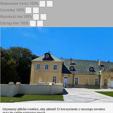
Skalowanie treści
100
%
Czcionka
100
%
Wysokość linii
100
%
Odstęp liter
100
%
Używamy plików cookies, aby ułatwić Ci korzystanie z naszego serwisu
oraz do celów statystycznych.