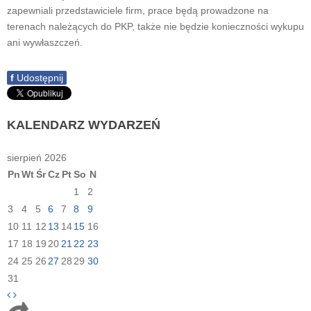
zapewniali przedstawiciele firm, prace będą prowadzone na
terenach należących do PKP, także nie będzie konieczności wykupu
ani wywłaszczeń.
f
Udostępnij
KALENDARZ
WYDARZEŃ
sierpień 2026
Pn
Wt
Śr
Cz
Pt
So
N
1
2
3
4
5
6
7
8
9
10
11
12
13
14
15
16
17
18
19
20
21
22
23
24
25
26
27
28
29
30
31