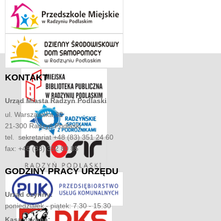
KONTAKT
Urząd Miasta
Radzyń Podlaski
ul. Warszawska 32
21-300 Radzyń Podlaski
tel. sekretariat +48 (83) 351 24 60
fax: +48 (83) 352 80 85
GODZINY
PRACY URZĘDU
Urząd czynny:
poniedziałek - piątek: 7.30 - 15.30
Kasa czynna: