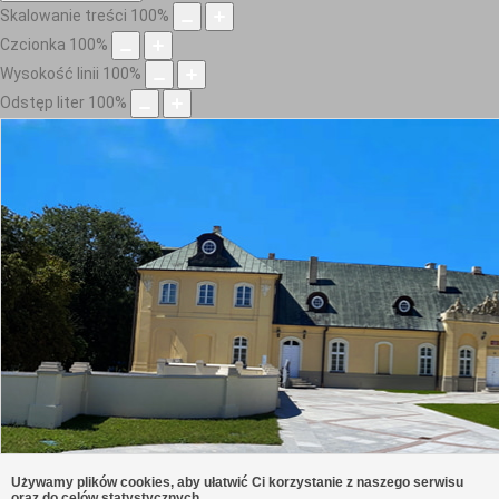
Skalowanie treści
100
%
Czcionka
100
%
Wysokość linii
100
%
Odstęp liter
100
%
Używamy plików cookies, aby ułatwić Ci korzystanie z naszego serwisu
oraz do celów statystycznych.