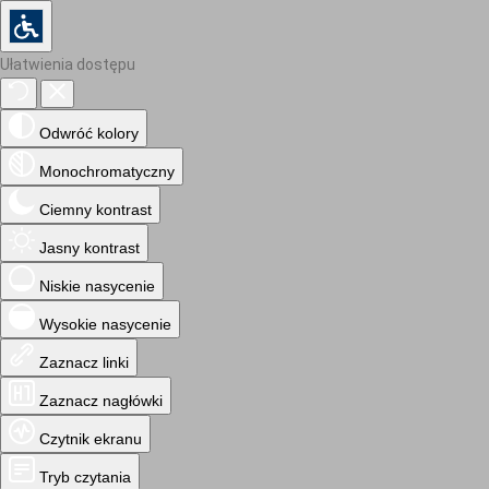
Ułatwienia dostępu
Odwróć kolory
Monochromatyczny
Ciemny kontrast
Jasny kontrast
Niskie nasycenie
Wysokie nasycenie
Zaznacz linki
Zaznacz nagłówki
Czytnik ekranu
Tryb czytania