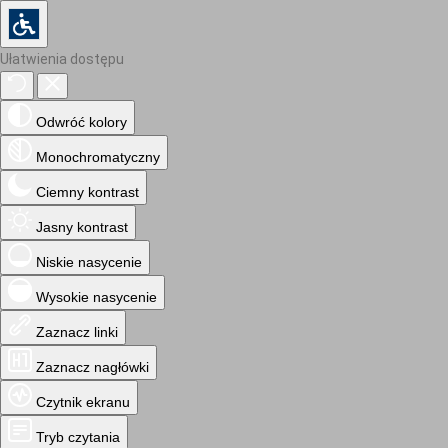
Ułatwienia dostępu
Odwróć kolory
Monochromatyczny
Ciemny kontrast
Jasny kontrast
Niskie nasycenie
Wysokie nasycenie
Zaznacz linki
Zaznacz nagłówki
Czytnik ekranu
Tryb czytania