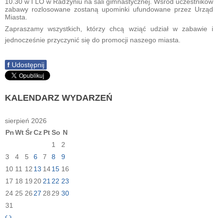
10.30 w I LO w Radzyniu na sali gimnastycznej. Wśród uczestników
zabawy rozlosowane zostaną upominki ufundowane przez Urząd
Miasta.
Zapraszamy wszystkich, którzy chcą wziąć udział w zabawie i
jednocześnie przyczynić się do promocji naszego miasta.
f
Udostępnij
KALENDARZ
WYDARZEŃ
sierpień 2026
Pn
Wt
Śr
Cz
Pt
So
N
1
2
3
4
5
6
7
8
9
10
11
12
13
14
15
16
17
18
19
20
21
22
23
24
25
26
27
28
29
30
31