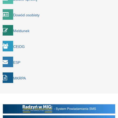
Dowód osobisty
Meldunek
CEIDG
ESP
MKRPA