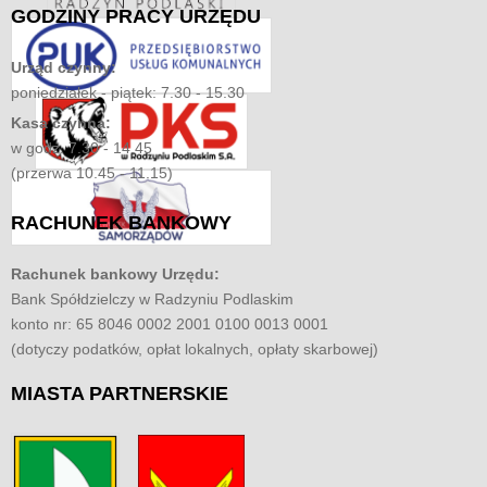
GODZINY
PRACY URZĘDU
Urząd czynny:
poniedziałek - piątek: 7.30 - 15.30
Kasa czynna:
w godz. 7.30 - 14.45
(przerwa 10.45 - 11.15)
RACHUNEK
BANKOWY
Rachunek bankowy Urzędu:
Bank Spółdzielczy w Radzyniu Podlaskim
konto nr: 65 8046 0002 2001 0100 0013 0001
(dotyczy podatków, opłat lokalnych, opłaty skarbowej)
MIASTA
PARTNERSKIE