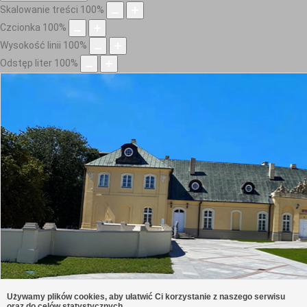
Skalowanie treści
100
%
Czcionka
100
%
Wysokość linii
100
%
Odstęp liter
100
%
Używamy plików cookies, aby ułatwić Ci korzystanie z naszego serwisu
oraz do celów statystycznych.