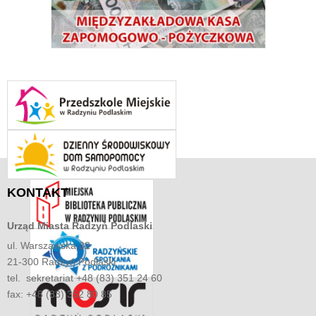
KONTAKT
Urząd Miasta
Radzyń Podlaski
ul. Warszawska 32
21-300 Radzyń Podlaski
tel. sekretariat +48 (83) 351 24 60
fax: +48 (83) 352 80 85