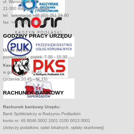
ul. Warszawska 32
21-300 Radzyń Podlaski
tel. sekretariat +48 (83) 351 24 60
fax: +48 (83) 352 80 85
GODZINY
PRACY URZĘDU
Urząd czynny:
poniedziałek - piątek: 7.30 - 15.30
Kasa czynna:
w godz. 7.30 - 14.45
(przerwa 10.45 - 11.15)
RACHUNEK
BANKOWY
Rachunek bankowy Urzędu:
Bank Spółdzielczy w Radzyniu Podlaskim
konto nr: 65 8046 0002 2001 0100 0013 0001
(dotyczy podatków, opłat lokalnych, opłaty skarbowej)