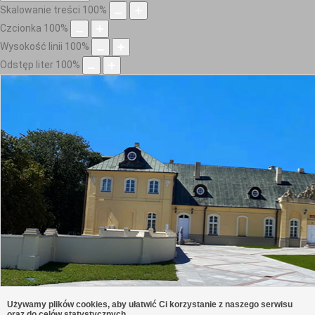
Skalowanie treści
100
%
Czcionka
100
%
Wysokość linii
100
%
Odstęp liter
100
%
Używamy plików cookies, aby ułatwić Ci korzystanie z naszego serwisu
oraz do celów statystycznych.