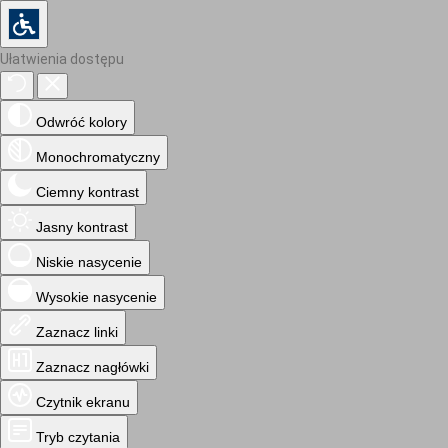
Ułatwienia dostępu
Odwróć kolory
Monochromatyczny
Ciemny kontrast
Jasny kontrast
Niskie nasycenie
Wysokie nasycenie
Zaznacz linki
Zaznacz nagłówki
Czytnik ekranu
Tryb czytania