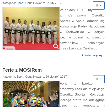
Kategoria:
Sport
Opublikowano: 02 luty 2017
W dniach 10-12 luty
w Centralnym Ośrodku
Sportu w Spale, odbędą się
konsultacje Kadry Narodowej
w Taekwon-do w których
weźmie udział, aż ośmioro
zawodników szkolonych
przez Łukasza Ciężkiego.
Czytaj więcej...
Ferie z MOSiRem
Kategoria:
Sport
Opublikowano: 26 styczeń 2017
Ferie to bardzo
pracowity czas dla Miejskiego
Ośrodka Sportu i Rekreacji,
którego oferta ma odciągnąć
dzieci od komputera i