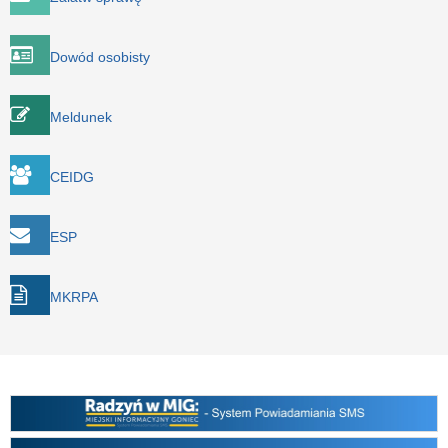
Dowód osobisty
Meldunek
CEIDG
ESP
MKRPA