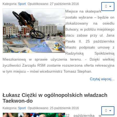
Kategoria:
Sport
Opublikowano: 27 październik 2016
Miejsce na skatepark
zostało wybrane – będzie on
zlokalizowany na osiedlu
Bulwary, w pobliżu miejskiego
placu zabaw przy ul. Jana
Pawła II. 25 października
Miasto podpisało umowę z
Radzyńską Spółdzielnią
Mieszkaniową w sprawie użyczenia terenu. - Dzięki wielkiej
życzliwości Zarządu RSM zostanie rozszerzona oferta rekreacyjna
w tym miejscu – mówi wiceburmistrz Tomasz Stephan.
Czytaj więcej...
Łukasz Ciężki w ogólnopolskich władzach
Taekwon-do
Kategoria:
Sport
Opublikowano: 25 październik 2016
22 października w