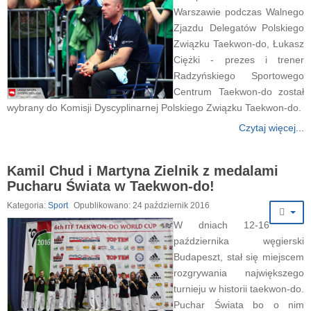
Warszawie podczas Walnego
Zjazdu Delegatów Polskiego
Związku Taekwon-do, Łukasz
Ciężki - prezes i trener
Radzyńskiego Sportowego
Centrum Taekwon-do został
wybrany do Komisji Dyscyplinarnej Polskiego Związku Taekwon-do.
Czytaj więcej...
Kamil Chud i Martyna Zielnik z medalami
Pucharu Świata w Taekwon-do!
Kategoria:
Sport
Opublikowano: 24 październik 2016
W dniach 12-16
października węgierski
Budapeszt, stał się miejscem
rozgrywania największego
turnieju w historii taekwon-do.
Puchar Świata bo o nim