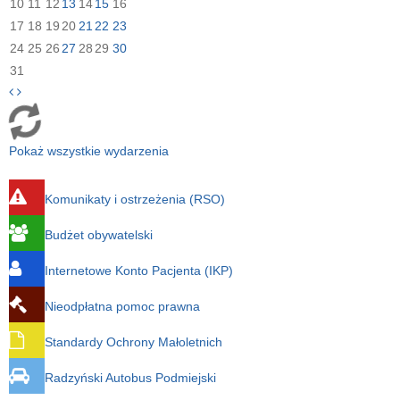
10
11
12
13
14
15
16
17
18
19
20
21
22
23
24
25
26
27
28
29
30
31
Pokaż wszystkie wydarzenia
Komunikaty i ostrzeżenia (RSO)
Budżet obywatelski
Internetowe Konto Pacjenta (IKP)
Nieodpłatna pomoc prawna
Standardy Ochrony Małoletnich
Radzyński Autobus Podmiejski