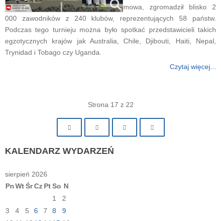
mowa, zgromadził blisko 2
000 zawodników z 240 klubów, reprezentujących 58 państw.
Podczas tego turnieju można było spotkać przedstawicieli takich
egzotycznych krajów jak Australia, Chile, Djibouti, Haiti, Nepal,
Trynidad i Tobago czy Uganda.
Czytaj więcej...
Strona 17 z 22
KALENDARZ
WYDARZEŃ
sierpień 2026
Pn
Wt
Śr
Cz
Pt
So
N
1
2
3
4
5
6
7
8
9