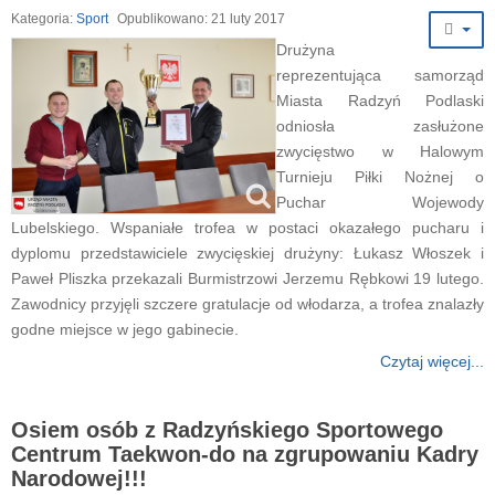
Kategoria:
Sport
Opublikowano: 21 luty 2017
Drużyna
reprezentująca samorząd
Miasta Radzyń Podlaski
odniosła zasłużone
zwycięstwo w Halowym
Turnieju Piłki Nożnej o
Puchar Wojewody
Lubelskiego. Wspaniałe trofea w postaci okazałego pucharu i
dyplomu przedstawiciele zwycięskiej drużyny: Łukasz Włoszek i
Paweł Pliszka przekazali Burmistrzowi Jerzemu Rębkowi 19 lutego.
Zawodnicy przyjęli szczere gratulacje od włodarza, a trofea znalazły
godne miejsce w jego gabinecie.
Czytaj więcej...
Osiem osób z Radzyńskiego Sportowego
Centrum Taekwon-do na zgrupowaniu Kadry
Narodowej!!!