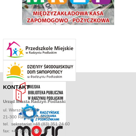
KONTAKT
Urząd Miasta
Radzyń Podlaski
ul. Warszawska 32
21-300 Radzyń Podlaski
tel. sekretariat +48 (83) 351 24 60
fax: +48 (83) 352 80 85