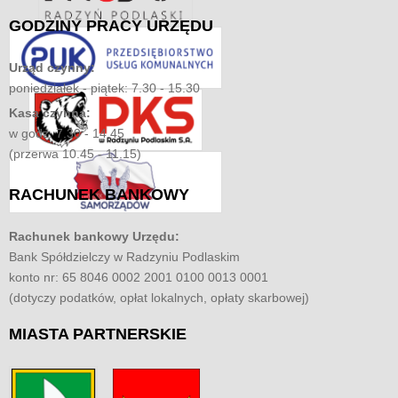
GODZINY
PRACY URZĘDU
Urząd czynny:
poniedziałek - piątek: 7.30 - 15.30
Kasa czynna:
w godz. 7.30 - 14.45
(przerwa 10.45 - 11.15)
RACHUNEK
BANKOWY
Rachunek bankowy Urzędu:
Bank Spółdzielczy w Radzyniu Podlaskim
konto nr: 65 8046 0002 2001 0100 0013 0001
(dotyczy podatków, opłat lokalnych, opłaty skarbowej)
MIASTA
PARTNERSKIE