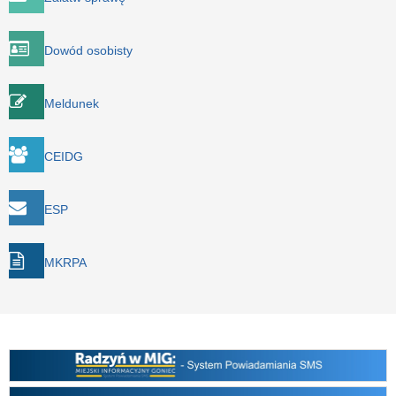
Dowód osobisty
Meldunek
CEIDG
ESP
MKRPA