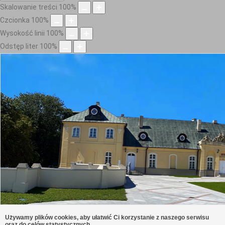
Skalowanie treści
100
%
Czcionka
100
%
Wysokość linii
100
%
Odstęp liter
100
%
Używamy plików cookies, aby ułatwić Ci korzystanie z naszego serwisu
oraz do celów statystycznych.