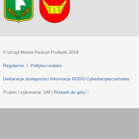
© Urząd Miasta Radzyń Podlaski 2018
Regulamin
|
Polityka cookies
Deklaracja dostępności
Informacje RODO
Cyberbezpieczeństwo
Projekt i wykonanie: UM |
Przewiń do góry ↑