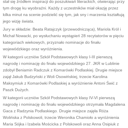
stał się źródłem inspiracji do poszukiwań literackich, otwierając przy
tym drogę ku wyobraźni. Każdy z uczestników miał okazję przez
kilka minut na scenie podzielić się tym, jak sny i marzenia kształtują
jego wizję świata.
Jury w składzie: Beata Ratajczyk (przewodnicząca), Mariola Król i
Michał Nowacki, po wysłuchaniu wystąpień 28 recytatorów w pięciu
kategoriach wiekowych, przyznało nominacje do finału
wojewódzkiego oraz wyróżnienia.
W kategorii uczniów Szkół Podstawowych klasy I-III pierwszą
nagrodę i nominację do finału wojewódzkiego 27. JKR w Lublinie
zdobył Beniamin Radczuk z Komarówki Podlaskiej. Drugie miejsce
zajął Jakub Budzyński z Woli Osowińskiej, trzecie Karolina
Maksymiuk z Komarówki Podlaskiej a wyróżnienie Antoni Świć z
Paszk Dużych.
W kategorii uczniów Szkół Podstawowych klasy IV-VI pierwszą
nagrodę i nominację do finału wojewódzkiego otrzymała Magdalena
Gaca z Radzynia Podlaskiego. Drugie miejsce zajęła Róża
Wolińska z Polskowoli, trzecie Weronika Chamioło a wyróżnienia
Maria Sójka i Izabela Mościcka z Polskowoli oraz Anna Osipiuk z