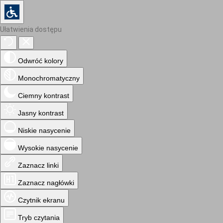
Ułatwienia dostępu
Odwróć kolory
Monochromatyczny
Ciemny kontrast
Jasny kontrast
Niskie nasycenie
Wysokie nasycenie
Zaznacz linki
Zaznacz nagłówki
Czytnik ekranu
Tryb czytania