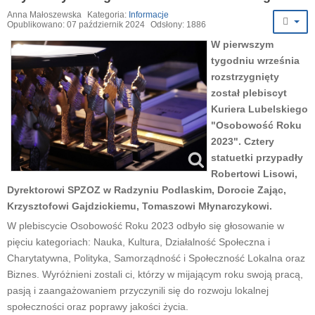
Anna Małoszewska
Kategoria:
Informacje
Opublikowano: 07 październik 2024
Odsłony: 1886
W pierwszym
tygodniu września
rozstrzygnięty
został plebiscyt
Kuriera Lubelskiego
"Osobowość Roku
2023". Cztery
statuetki przypadły
Robertowi Lisowi,
Dyrektorowi SPZOZ w Radzyniu Podlaskim, Dorocie Zając,
Krzysztofowi Gajdzickiemu, Tomaszowi Młynarczykowi.
W plebiscycie Osobowość Roku 2023 odbyło się głosowanie w
pięciu kategoriach: Nauka, Kultura, Działalność Społeczna i
Charytatywna, Polityka, Samorządność i Społeczność Lokalna oraz
Biznes. Wyróżnieni zostali ci, którzy w mijającym roku swoją pracą,
pasją i zaangażowaniem przyczynili się do rozwoju lokalnej
społeczności oraz poprawy jakości życia.