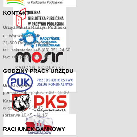
KONTAKT
Urząd Miasta
Radzyń Podlaski
ul. Warszawska 32
21-300 Radzyń Podlaski
tel. sekretariat +48 (83) 351 24 60
fax: +48 (83) 352 80 85
GODZINY
PRACY URZĘDU
Urząd czynny:
poniedziałek - piątek: 7.30 - 15.30
Kasa czynna:
w godz. 7.30 - 14.45
(przerwa 10.45 - 11.15)
RACHUNEK
BANKOWY