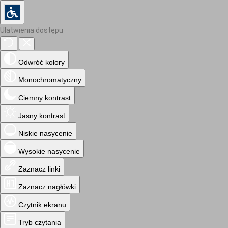
Ułatwienia dostępu
Odwróć kolory
Monochromatyczny
Ciemny kontrast
Jasny kontrast
Niskie nasycenie
Wysokie nasycenie
Zaznacz linki
Zaznacz nagłówki
Czytnik ekranu
Tryb czytania