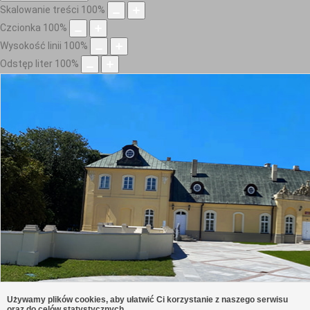
Skalowanie treści
100
%
Czcionka
100
%
Wysokość linii
100
%
Odstęp liter
100
%
Używamy plików cookies, aby ułatwić Ci korzystanie z naszego serwisu
oraz do celów statystycznych.