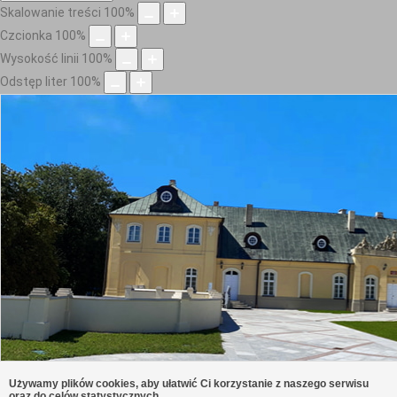
Skalowanie treści
100
%
Czcionka
100
%
Wysokość linii
100
%
Odstęp liter
100
%
Używamy plików cookies, aby ułatwić Ci korzystanie z naszego serwisu
oraz do celów statystycznych.