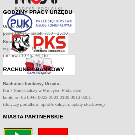
GODZINY
PRACY URZĘDU
Urząd czynny:
poniedziałek - piątek: 7.30 - 15.30
Kasa czynna:
w godz. 7.30 - 14.45
(przerwa 10.45 - 11.15)
RACHUNEK
BANKOWY
Rachunek bankowy Urzędu:
Bank Spółdzielczy w Radzyniu Podlaskim
konto nr: 65 8046 0002 2001 0100 0013 0001
(dotyczy podatków, opłat lokalnych, opłaty skarbowej)
MIASTA
PARTNERSKIE