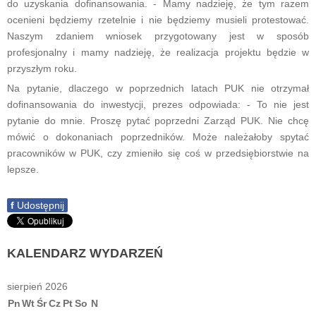
do uzyskania dofinansowania. - Mamy nadzieję, że tym razem
ocenieni będziemy rzetelnie i nie będziemy musieli protestować.
Naszym zdaniem wniosek przygotowany jest w sposób
profesjonalny i mamy nadzieję, że realizacja projektu będzie w
przyszłym roku.
Na pytanie, dlaczego w poprzednich latach PUK nie otrzymał
dofinansowania do inwestycji, prezes odpowiada: - To nie jest
pytanie do mnie. Proszę pytać poprzedni Zarząd PUK. Nie chcę
mówić o dokonaniach poprzedników. Może należałoby spytać
pracowników w PUK, czy zmieniło się coś w przedsiębiorstwie na
lepsze.
f
Udostępnij
KALENDARZ
WYDARZEŃ
sierpień 2026
Pn
Wt
Śr
Cz
Pt
So
N