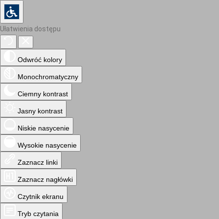
Ułatwienia dostępu
Odwróć kolory
Monochromatyczny
Ciemny kontrast
Jasny kontrast
Niskie nasycenie
Wysokie nasycenie
Zaznacz linki
Zaznacz nagłówki
Czytnik ekranu
Tryb czytania