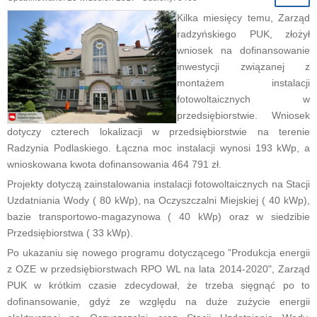
Kilka miesięcy temu, Zarząd
radzyńskiego PUK, złożył
wniosek na dofinansowanie
inwestycji związanej z
montażem instalacji
fotowoltaicznych w
przedsiębiorstwie. Wniosek
dotyczy czterech lokalizacji w przedsiębiorstwie na terenie
Radzynia Podlaskiego. Łączna moc instalacji wynosi 193 kWp, a
wnioskowana kwota dofinansowania 464 791 zł.
Projekty dotyczą zainstalowania instalacji fotowoltaicznych na Stacji
Uzdatniania Wody ( 80 kWp), na Oczyszczalni Miejskiej ( 40 kWp),
bazie transportowo-magazynowa ( 40 kWp) oraz w siedzibie
Przedsiębiorstwa ( 33 kWp).
Po ukazaniu się nowego programu dotyczącego ”Produkcja energii
z OZE w przedsiębiorstwach RPO WL na lata 2014-2020", Zarząd
PUK w krótkim czasie zdecydował, że trzeba sięgnąć po to
dofinansowanie, gdyż ze względu na duże zużycie energii