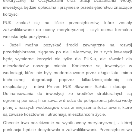
elektrycznej na Oczyszczalni oraz Stacji Uzdatniania Wody,
inwestycja będzie opłacalna i przyniesie przedsiębiorstwu znaczące
korzyści.
PUK znalazł się na liście przedsiębiorstw, które zostały
zakwalifikowane do oceny merytorycznej - czyli ocena formalna
wniosku była pozytywna.
- Jeżeli można pozyskać środki zewnętrzne na rozwój
przedsiębiorstwa, sięgamy po nie i wierzymy, że z tych inwestycji
będą wymierne korzyści nie tylko dla PUK-u, ale również dla
mieszkańców naszego miasta. Konieczne są inwestycje w
wodociągi, które nie były modernizowane przez długie lata, mimo
technicznej degradacji poprzez kilkudziesięcioletnią ich
eksploatację - mówi Prezes PUK Sławomir Sałata i dodaje: -
Dofinansowania do inwestycji ze środków strukturalnych są
ogromną pomocą finansową w drodze do polepszenia jakości wody
pitnej z naszych wodociągów oraz zmniejszenia ilości awarii, które
są zawsze kosztowne i utrudniają mieszkańcom życie.
Obecnie trwa oczekiwanie na wynik oceny merytorycznej, z której
punktacja będzie decydowała o zakwalifikowaniu Przedsiębiorstwa