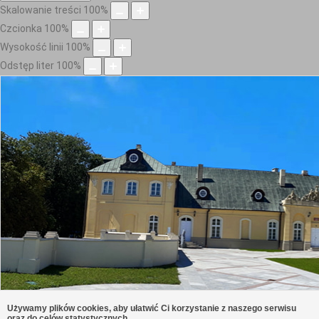
Skalowanie treści
100
%
Czcionka
100
%
Wysokość linii
100
%
Odstęp liter
100
%
Używamy plików cookies, aby ułatwić Ci korzystanie z naszego serwisu
oraz do celów statystycznych.