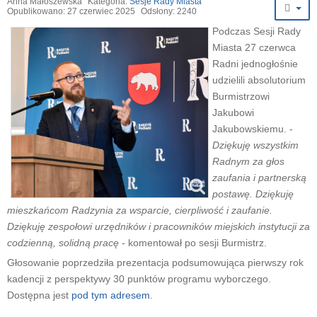
Anna Małoszewska
Kategoria:
Sesje Rady Miasta
Opublikowano: 27 czerwiec 2025
Odsłony: 2240
Podczas Sesji Rady
Miasta 27 czerwca
Radni jednogłośnie
udzielili absolutorium
Burmistrzowi
Jakubowi
Jakubowskiemu. -
Dziękuję wszystkim
Radnym za głos
zaufania i partnerską
postawę. Dziękuję
mieszkańcom Radzynia za wsparcie, cierpliwość i zaufanie.
Dziękuję zespołowi urzędników i pracowników miejskich instytucji za
codzienną, solidną pracę
- komentował po sesji Burmistrz.
Głosowanie poprzedziła prezentacja podsumowująca pierwszy rok
kadencji z perspektywy 30 punktów programu wyborczego.
Dostępna jest
pod tym adresem
.