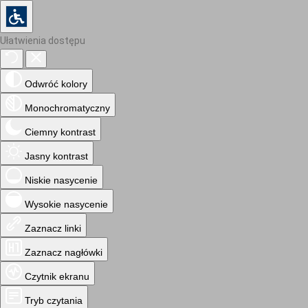
Ułatwienia dostępu
Odwróć kolory
Monochromatyczny
Ciemny kontrast
Jasny kontrast
Niskie nasycenie
Wysokie nasycenie
Zaznacz linki
Zaznacz nagłówki
Czytnik ekranu
Tryb czytania