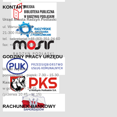
KONTAKT
Urząd Miasta
Radzyń Podlaski
ul. Warszawska 32
21-300 Radzyń Podlaski
tel. sekretariat +48 (83) 351 24 60
fax: +48 (83) 352 80 85
GODZINY
PRACY URZĘDU
Urząd czynny:
poniedziałek - piątek: 7.30 - 15.30
Kasa czynna:
w godz. 7.30 - 14.45
(przerwa 10.45 - 11.15)
RACHUNEK
BANKOWY