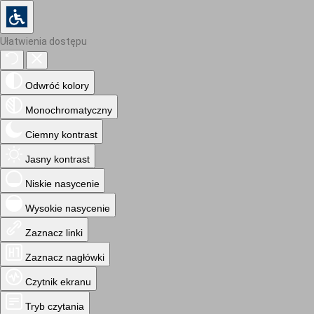
Ułatwienia dostępu
Odwróć kolory
Monochromatyczny
Ciemny kontrast
Jasny kontrast
Niskie nasycenie
Wysokie nasycenie
Zaznacz linki
Zaznacz nagłówki
Czytnik ekranu
Tryb czytania