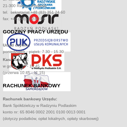
21-300 Radzyń Podlaski
tel. sekretariat +48 (83) 351 24 60
fax: +48 (83) 352 80 85
GODZINY
PRACY URZĘDU
Urząd czynny:
poniedziałek - piątek: 7.30 - 15.30
Kasa czynna:
w godz. 7.30 - 14.45
(przerwa 10.45 - 11.15)
RACHUNEK
BANKOWY
Rachunek bankowy Urzędu:
Bank Spółdzielczy w Radzyniu Podlaskim
konto nr: 65 8046 0002 2001 0100 0013 0001
(dotyczy podatków, opłat lokalnych, opłaty skarbowej)