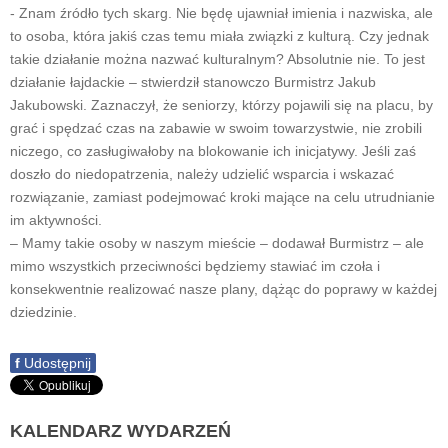
- Znam źródło tych skarg. Nie będę ujawniał imienia i nazwiska, ale
to osoba, która jakiś czas temu miała związki z kulturą. Czy jednak
takie działanie można nazwać kulturalnym? Absolutnie nie. To jest
działanie łajdackie – stwierdził stanowczo Burmistrz Jakub
Jakubowski. Zaznaczył, że seniorzy, którzy pojawili się na placu, by
grać i spędzać czas na zabawie w swoim towarzystwie, nie zrobili
niczego, co zasługiwałoby na blokowanie ich inicjatywy. Jeśli zaś
doszło do niedopatrzenia, należy udzielić wsparcia i wskazać
rozwiązanie, zamiast podejmować kroki mające na celu utrudnianie
im aktywności.
– Mamy takie osoby w naszym mieście – dodawał Burmistrz – ale
mimo wszystkich przeciwności będziemy stawiać im czoła i
konsekwentnie realizować nasze plany, dążąc do poprawy w każdej
dziedzinie.
f
Udostępnij
KALENDARZ
WYDARZEŃ