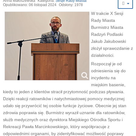
Anna Małoszewska
Kategoria:
Sesje Rady Miasta
Opublikowano: 06 listopad 2024
Odsłony: 1978
W trakcie X Sesji
Rady Miasta
Burmistrz Miasta
Radzyń Podlaski
Jakub Jakubowski
złożył sprawozdanie z
działalności.
Rozpoczął je od
odniesienia się do
incydentu na
miejskim basenie,
kiedy to jeden z klientów stracił przytomność podczas pływania.
Dzięki reakcji ratowników i natychmiastowej pomocy medycznej
udało się przywrócić tej osobie funkcje życiowe. Obecnie jej stan
zdrowia poprawia się. Burmistrz wyraził uznanie dla ratowników,
służb medycznych oraz dyrektora Miejskiego Ośrodka Sportu i
Rekreacji Pawła Marcinkowskiego, który współpracuje z
odpowiednimi organami, by zidentyfikować możliwość poprawy