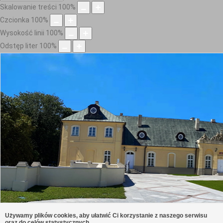
Skalowanie treści
100
%
Czcionka
100
%
Wysokość linii
100
%
Odstęp liter
100
%
Używamy plików cookies, aby ułatwić Ci korzystanie z naszego serwisu
oraz do celów statystycznych.