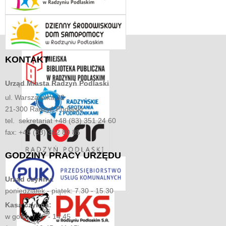
KONTAKT
Urząd Miasta
Radzyń Podlaski
ul. Warszawska 32
21-300 Radzyń Podlaski
tel. sekretariat +48 (83) 351 24 60
fax: +48 (83) 352 80 85
GODZINY
PRACY URZĘDU
Urząd czynny:
poniedziałek - piątek: 7.30 - 15.30
Kasa czynna:
w godz. 7.30 - 14.45