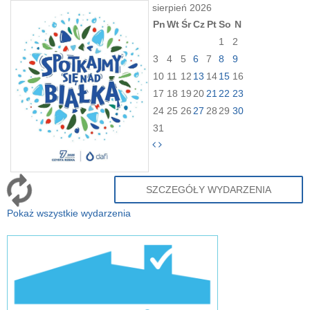
sierpień 2026
Pn
Wt
Śr
Cz
Pt
So
N
1
2
3
4
5
6
7
8
9
10
11
12
13
14
15
16
17
18
19
20
21
22
23
24
25
26
27
28
29
30
31
SZCZEGÓŁY WYDARZENIA
Pokaż wszystkie wydarzenia