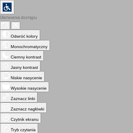
Ułatwienia dostępu
Odwróć kolory
Monochromatyczny
Ciemny kontrast
Jasny kontrast
Niskie nasycenie
Wysokie nasycenie
Zaznacz linki
Zaznacz nagłówki
Czytnik ekranu
Tryb czytania