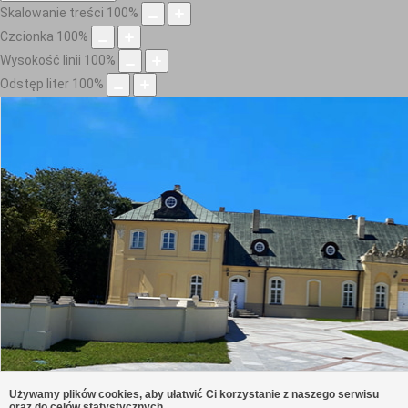
Skalowanie treści
100
%
Czcionka
100
%
Wysokość linii
100
%
Odstęp liter
100
%
Używamy plików cookies, aby ułatwić Ci korzystanie z naszego serwisu
oraz do celów statystycznych.