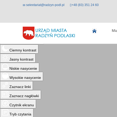
sekretariat@radzyn-podl.pl
+48 (83) 351 24 60
Ułatwienia dostępu
Mi
Odwróć kolory
Monochromatyczny
Ciemny kontrast
Jasny kontrast
Niskie nasycenie
Wysokie nasycenie
Zaznacz linki
Zaznacz nagłówki
Czytnik ekranu
Tryb czytania