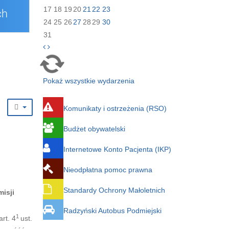
17
18
19
20
21
22
23
24
25
26
27
28
29
30
31
Pokaż wszystkie wydarzenia
Komunikaty i ostrzeżenia (RSO)
Budżet obywatelski
Internetowe Konto Pacjenta (IKP)
Nieodpłatna pomoc prawna
Standardy Ochrony Małoletnich
misji
Radzyński Autobus Podmiejski
1
rt. 4
ust.