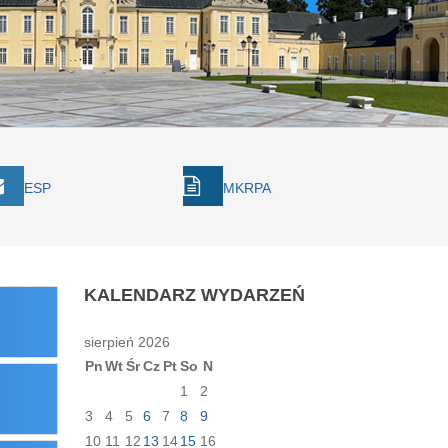
ESP
MKRPA
KALENDARZ
WYDARZEŃ
sierpień 2026
Pn
Wt
Śr
Cz
Pt
So
N
1
2
3
4
5
6
7
8
9
10
11
12
13
14
15
16