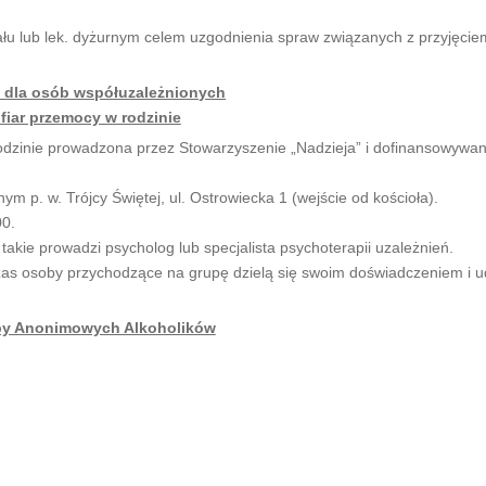
łu lub lek. dyżurnym celem uzgodnienia spraw związanych z przyjęcie
 dla osób współuzależnionych
ofiar przemocy w rodzinie
rodzinie prowadzona przez Stowarzyszenie „Nadzieja” i dofinansowywa
m p. w. Trójcy Świętej, ul. Ostrowiecka 1 (wejście od kościoła).
00.
akie prowadzi psycholog lub specjalista psychoterapii uzależnień.
 osoby przychodzące na grupę dzielą się swoim doświadczeniem i ud
y Anonimowych Alkoholików