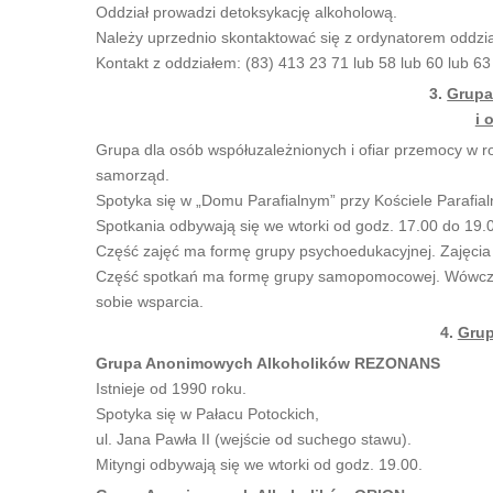
Oddział prowadzi detoksykację alkoholową.
Należy uprzednio skontaktować się z ordynatorem oddzia
Kontakt z oddziałem: (83) 413 23 71 lub 58 lub 60 lub 63
3.
Grupa
i 
Grupa dla osób współuzależnionych i ofiar przemocy w 
samorząd.
Spotyka się w „Domu Parafialnym” przy Kościele Parafialny
Spotkania odbywają się we wtorki od godz. 17.00 do 19.
Część zajęć ma formę grupy psychoedukacyjnej. Zajęcia t
Część spotkań ma formę grupy samopomocowej. Wówczas
sobie wsparcia.
4.
Grup
Grupa Anonimowych Alkoholików REZONANS
Istnieje od 1990 roku.
Spotyka się w Pałacu Potockich,
ul. Jana Pawła II (wejście od suchego stawu).
Mityngi odbywają się we wtorki od godz. 19.00.