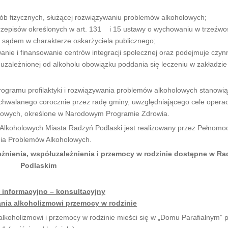
osób fizycznych, służącej rozwiązywaniu problemów alkoholowych;
rzepisów określonych w art. 131 i 15 ustawy o wychowaniu w trzeźwoś
 sądem w charakterze oskarżyciela publicznego;
anie i finansowanie centrów integracji społecznej oraz podejmuje czyn
zależnionej od alkoholu obowiązku poddania się leczeniu w zakładzie
rogramu profilaktyki i rozwiązywania problemów alkoholowych stanowi
uchwalanego corocznie przez radę gminy, uwzględniającego cele opera
holowych, określone w Narodowym Programie Zdrowia.
 Alkoholowych Miasta Radzyń Podlaski jest realizowany przez Pełnomoc
ania Problemów Alkoholowych.
żnienia, współuzależnienia i przemocy w rodzinie dostępne w Ra
Podlaskim
 informacyjno – konsultacyjny
łania alkoholizmowi przemocy w rodzinie
 alkoholizmowi i przemocy w rodzinie mieści się w „Domu Parafialnym” 