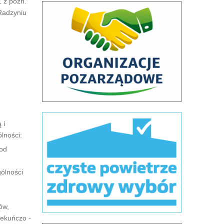
1 z późń.
Radzyniu
 i
lności:
 od
ólności
ów,
iekuńczo -