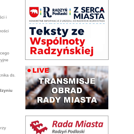
ci i
ności
ącego
cyjne
nika ds.
dzyniu
przy