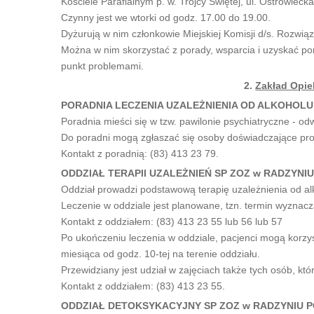
Kościele Parafialnym p. w. Trójcy Świętej, ul. Ostrowiecka
Czynny jest we wtorki od godz. 17.00 do 19.00.
Dyżurują w nim członkowie Miejskiej Komisji d/s. Rozw
Można w nim skorzystać z porady, wsparcia i uzyskać p
punkt problemami.
2.
Zakład Opie
PORADNIA LECZENIA UZALEŻNIENIA OD ALKOHOLU S
Poradnia mieści się w tzw. pawilonie psychiatryczne - o
Do poradni mogą zgłaszać się osoby doświadczające prob
Kontakt z poradnią: (83) 413 23 79.
ODDZIAŁ TERAPII UZALEŻNIEŃ SP ZOZ w RADZYNIU
Oddział prowadzi podstawową terapię uzależnienia od alk
Leczenie w oddziale jest planowane, tzn. termin wyznacza
Kontakt z oddziałem: (83) 413 23 55 lub 56 lub 57
Po ukończeniu leczenia w oddziale, pacjenci mogą korzys
miesiąca od godz. 10-tej na terenie oddziału.
Przewidziany jest udział w zajęciach także tych osób, kt
Kontakt z oddziałem: (83) 413 23 55.
ODDZIAŁ DETOKSYKACYJNY SP ZOZ w RADZYNIU PO