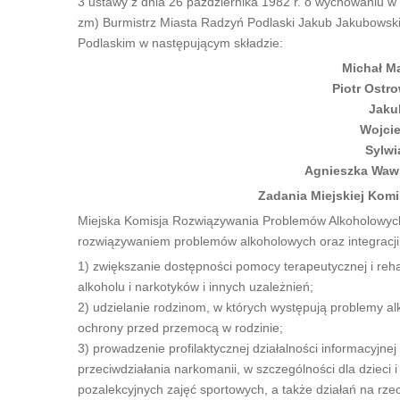
3 ustawy z dnia 26 października 1982 r. o wychowaniu w t
zm) Burmistrz Miasta Radzyń Podlaski Jakub Jakubowsk
Podlaskim w następującym składzie:
Michał M
Piotr Ostr
Jaku
Wojci
Sylw
Agnieszka Wawr
Zadania Miejskiej Kom
Miejska Komisja Rozwiązywania Problemów Alkoholowych w 
rozwiązywaniem problemów alkoholowych oraz integracji 
1) zwiększanie dostępności pomocy terapeutycznej i reha
alkoholu i narkotyków i innych uzależnień;
2) udzielanie rodzinom, w których występują problemy a
ochrony przed przemocą w rodzinie;
3) prowadzenie profilaktycznej działalności informacyjne
przeciwdziałania narkomanii, w szczególności dla dzieci
pozalekcyjnych zajęć sportowych, a także działań na rz