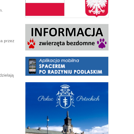
m.
na przez
zielają