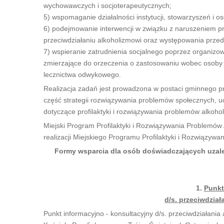
wychowawczych i socjoterapeutycznych;
5) wspomaganie działalności instytucji, stowarzyszeń i 
6) podejmowanie interwencji w związku z naruszeniem p
przeciwdziałaniu alkoholizmowi oraz występowania przed
7) wspieranie zatrudnienia socjalnego poprzez organizow
zmierzające do orzeczenia o zastosowaniu wobec osoby u
lecznictwa odwykowego.
Realizacja zadań jest prowadzona w postaci gminnego p
część strategii rozwiązywania problemów społecznych, 
dotyczące profilaktyki i rozwiązywania problemów alko
Miejski Program Profilaktyki i Rozwiązywania Problemów
realizacji Miejskiego Programu Profilaktyki i Rozwiązyw
Formy wsparcia dla osób doświadczających uzale
1.
Punkt
d/s. przeciwdzia
Punkt informacyjno - konsultacyjny d/s. przeciwdziałania