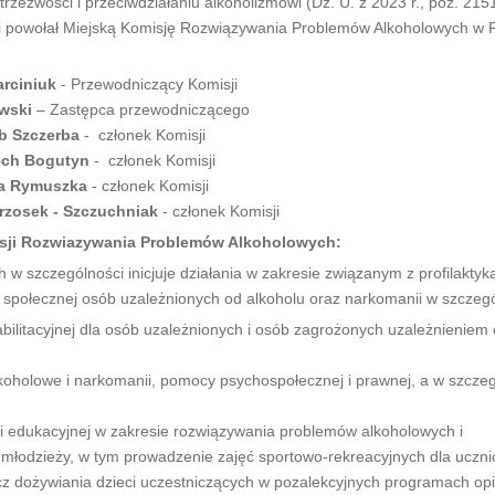
rzeźwości i przeciwdziałaniu alkoholizmowi (Dz. U. z 2023 r., poz. 215
i powołał Miejską Komisję Rozwiązywania Problemów Alkoholowych w 
arciniuk
- Przewodniczący Komisji
owski
– Zastępca przewodniczącego
b Szczerba
- członek Komisji
ech Bogutyn
- członek Komisji
ia Rymuszka
- członek Komisji
zosek - Szczuchniak
- członek Komisji
isji Rozwiazywania Problemów Alkoholowych:
szczególności inicjuje działania w zakresie związanym z profilaktyką
społecznej osób uzależnionych od alkoholu oraz narkomanii w szczegó
bilitacyjnej dla osób uzależnionych i osób zagrożonych uzależnieniem
lkoholowe i narkomanii, pomocy psychospołecznej i prawnej, a w szczeg
j i edukacyjnej w zakresie rozwiązywania problemów alkoholowych i
 i młodzieży, w tym prowadzenie zajęć sportowo-rekreacyjnych dla uczni
ecz dożywiania dzieci uczestniczących w pozalekcyjnych programach op