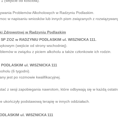
 1 (wejście od kościoła).
iązywania Problemów Alkoholowych w Radzyniu Podlaskim.
omoc w napisaniu wniosków lub innych pism związanych z rozwiązywan
ki Zdrowotnej w Radzyniu Podlaskim
P ZOZ w RADZYNIU PODLASKIM ul. WISZNICKA 111.
dwykowym (wejście od strony wschodniej).
lemów w związku z piciem alkoholu a także członkowie ich rodzin.
 PODLASKIM ul. WISZNICKA 111
oholu (6 tygodni).
ny jest po rozmowie kwalifikacyjnej.
tać z sesji zapobiegania nawrotom, które odbywają się w każdą ostatn
óre ukończyły podstawową terapię w innych oddziałach.
DLASKIM ul. WISZNICKA 111