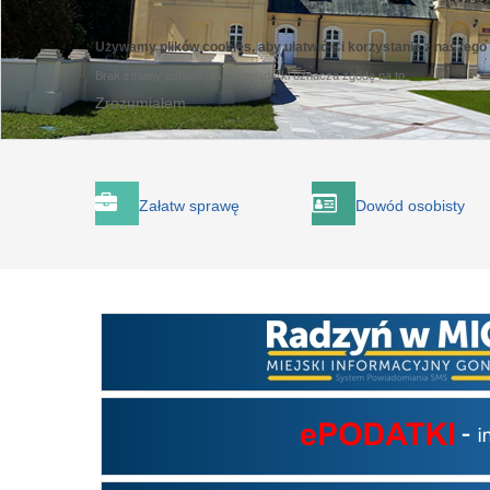
Używamy plików cookies, aby ułatwić Ci korzystanie z naszego
Brak zmiany ustawienia przeglądarki oznacza zgodę na to.
Zrozumiałem
Załatw sprawę
Dowód osobisty