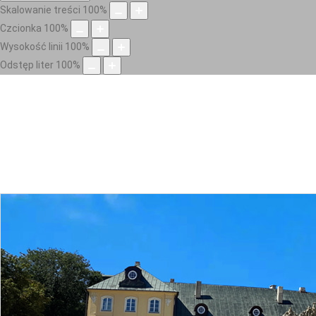
Skalowanie treści
100
%
Czcionka
100
%
Wysokość linii
100
%
Odstęp liter
100
%