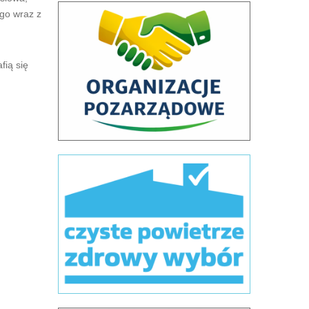
ego wraz z
fią się