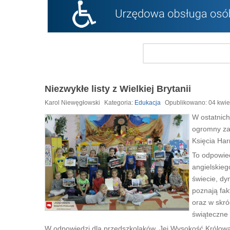
Niezwykłe listy z Wielkiej Brytanii
Karol Niewęgłowski
Kategoria:
Edukacja
Opublikowano: 04 kwie
W ostatnich
ogromny zas
Księcia Har
To odpowied
angielskieg
świecie, dy
poznają fak
oraz w skró
świąteczne 
W odpowiedzi dla przedszkolaków, Jej Wysokość Królowa o