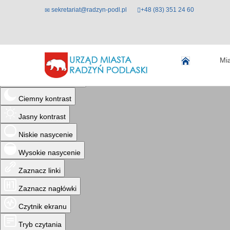
sekretariat@radzyn-podl.pl
+48 (83) 351 24 60
Ułatwienia dostępu
Mi
Odwróć kolory
Monochromatyczny
Ciemny kontrast
Jasny kontrast
Niskie nasycenie
Wysokie nasycenie
Zaznacz linki
Zaznacz nagłówki
Czytnik ekranu
Tryb czytania