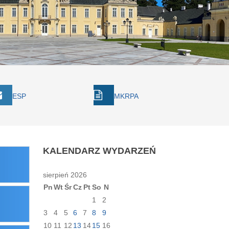
ESP
MKRPA
KALENDARZ
WYDARZEŃ
sierpień 2026
Pn
Wt
Śr
Cz
Pt
So
N
1
2
3
4
5
6
7
8
9
10
11
12
13
14
15
16