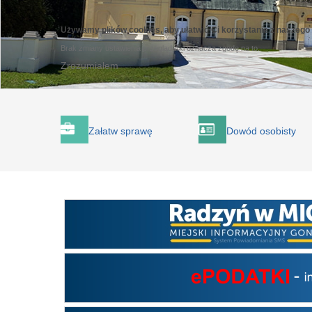
Używamy plików cookies, aby ułatwić Ci korzystanie z naszego
Brak zmiany ustawienia przeglądarki oznacza zgodę na to.
Zrozumiałem
Załatw sprawę
Dowód osobisty