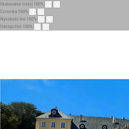
Skalowanie treści
100
%
Czcionka
100
%
Wysokość linii
100
%
Odstęp liter
100
%