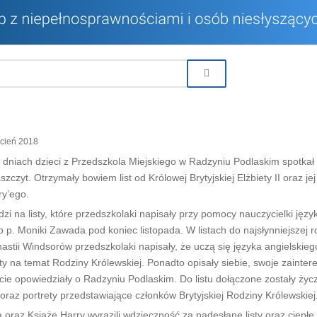
cień 2018
 dniach dzieci z Przedszkola Miejskiego w Radzyniu Podlaskim spotkał
zczyt. Otrzymały bowiem list od Królowej Brytyjskiej Elżbiety II oraz je
ry’ego.
zi na listy, które przedszkolaki napisały przy pomocy nauczycielki języ
o p. Moniki Zawada pod koniec listopada. W listach do najsłynniejszej r
nastii Windsorów przedszkolaki napisały, że uczą się języka angielskieg
ty na temat Rodziny Królewskiej. Ponadto opisały siebie, swoje zainte
cie opowiedziały o Radzyniu Podlaskim. Do listu dołączone zostały życ
oraz portrety przedstawiające członków Brytyjskiej Rodziny Królewskiej
raz Książę Harry wyrazili wdzięczność za nadesłane listy oraz ciepłe