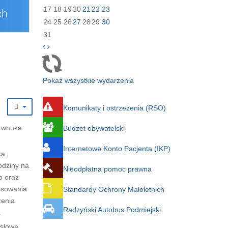
17
18
19
20
21
22
23
24
25
26
27
28
29
30
31
Pokaż wszystkie wydarzenia
Komunikaty i ostrzeżenia (RSO)
j wnuka
Budżet obywatelski
Internetowe Konto Pacjenta (IKP)
ka
odziny na
Nieodpłatna pomoc prawna
o oraz
resowania
Standardy Ochrony Małoletnich
zenia
Radzyński Autobus Podmiejski
.
 słowa,