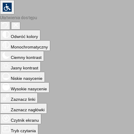
Ułatwienia dostępu
Odwróć kolory
Monochromatyczny
Ciemny kontrast
Jasny kontrast
Niskie nasycenie
Wysokie nasycenie
Zaznacz linki
Zaznacz nagłówki
Czytnik ekranu
Tryb czytania