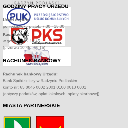
GODZINY
PRACY URZĘDU
Urząd czynny:
poniedziałek - piątek: 7.30 - 15.30
Kasa czynna:
w godz. 7.30 - 14.45
(przerwa 10.45 - 11.15)
RACHUNEK
BANKOWY
Rachunek bankowy Urzędu:
Bank Spółdzielczy w Radzyniu Podlaskim
konto nr: 65 8046 0002 2001 0100 0013 0001
(dotyczy podatków, opłat lokalnych, opłaty skarbowej)
MIASTA
PARTNERSKIE