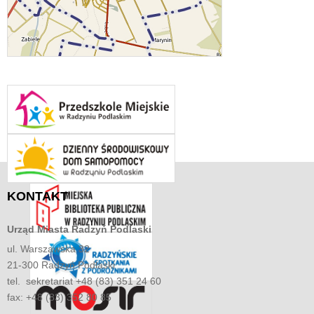
KONTAKT
Urząd Miasta
Radzyń Podlaski
ul. Warszawska 32
21-300 Radzyń Podlaski
tel. sekretariat +48 (83) 351 24 60
fax: +48 (83) 352 80 85