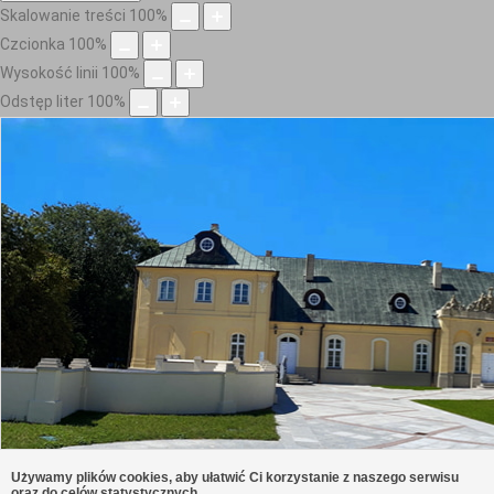
Skalowanie treści
100
%
Czcionka
100
%
Wysokość linii
100
%
Odstęp liter
100
%
Używamy plików cookies, aby ułatwić Ci korzystanie z naszego serwisu
oraz do celów statystycznych.