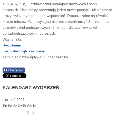
1–3, 4–6, 7–8), uczniów szkół ponadpodstawowych i osób
dorosłych. Uczestnicy prezentują jeden utwór poetycki lub fragment
prozy związany z tematem wspomnień. Dopuszczalne są również
kolaże tekstów. Czas występu nie może przekroczyć 3 minut – dla
uczniów szkół podstawowych i 5 minut – dla uczniów szkół
ponadpodstawowych i dorosłych.
Ważne linki:
Regulamin
Formularz zgłoszeniowy
Termin zgłoszeń upływa 30 października.
f
Udostępnij
KALENDARZ
WYDARZEŃ
sierpień 2026
Pn
Wt
Śr
Cz
Pt
So
N
1
2