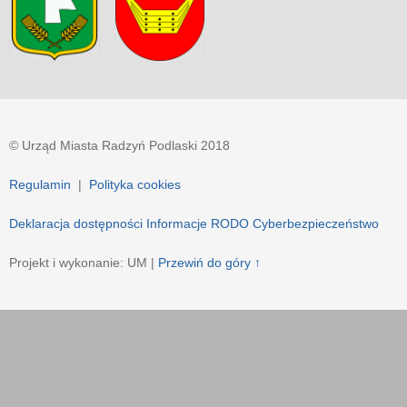
© Urząd Miasta Radzyń Podlaski 2018
Regulamin
|
Polityka cookies
Deklaracja dostępności
Informacje RODO
Cyberbezpieczeństwo
Projekt i wykonanie: UM |
Przewiń do góry ↑