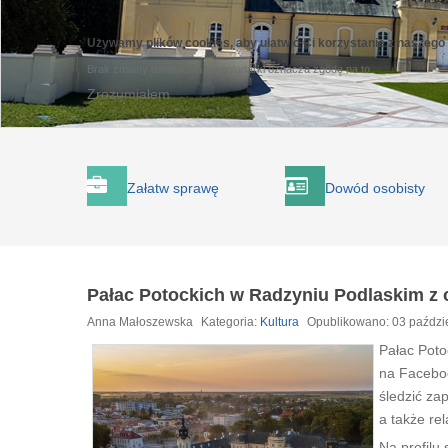
Używamy plików cookies, aby ułatwić Ci korzystanie z naszego
Brak zmiany ustawienia przeglądarki oznacza zgodę na to.
Zrozumiałem
Załatw sprawę
Dowód osobisty
Pałac Potockich w Radzyniu Podlaskim z 
Anna Małoszewska
Kategoria:
Kultura
Opublikowano: 03 paździ
Pałac Poto
na Faceboo
śledzić za
a także rel
Na profilu 