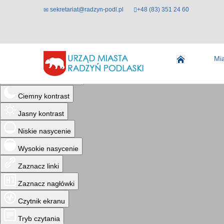
sekretariat@radzyn-podl.pl
+48 (83) 351 24 60
Ułatwienia dostępu
Mi
Odwróć kolory
Monochromatyczny
Ciemny kontrast
Jasny kontrast
Niskie nasycenie
Wysokie nasycenie
Zaznacz linki
Zaznacz nagłówki
Czytnik ekranu
Tryb czytania