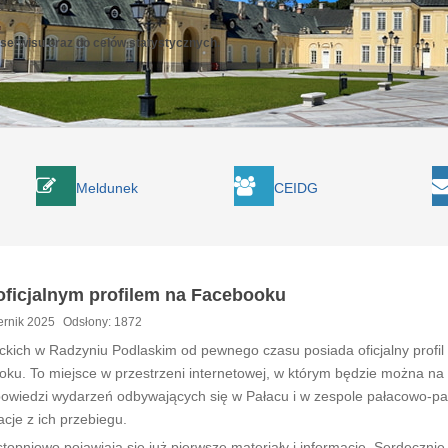
 serwisu oraz do celów statystycznych.
Meldunek
CEIDG
oficjalnym profilem na Facebooku
ernik 2025
Odsłony: 1872
ckich w Radzyniu Podlaskim od pewnego czasu posiada oficjalny profil
ku. To miejsce w przestrzeni internetowej, w którym będzie można na
powiedzi wydarzeń odbywających się w Pałacu i w zespole pałacowo-p
acje z ich przebiegu.
stopniowo pojawiają się już pierwsze materiały i informacje. Serdecznie