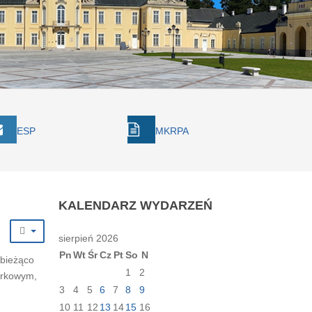
ESP
MKRPA
KALENDARZ
WYDARZEŃ
sierpień 2026
Pn
Wt
Śr
Cz
Pt
So
N
 bieżąco
1
2
arkowym,
3
4
5
6
7
8
9
10
11
12
13
14
15
16