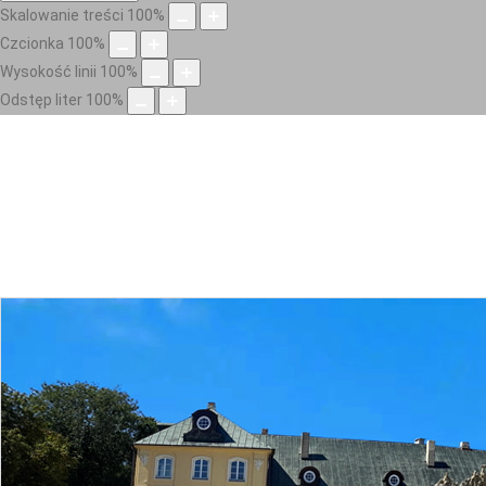
Skalowanie treści
100
%
Czcionka
100
%
Wysokość linii
100
%
Odstęp liter
100
%