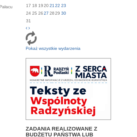
17
18
19
20
21
22
23
 Pałacu
24
25
26
27
28
29
30
31
Pokaż wszystkie wydarzenia
ZADANIA
REALIZOWANE Z
BUDŻETU PAŃSTWA LUB