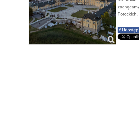
zachęcamy 
Potockich,
f
Udostępn