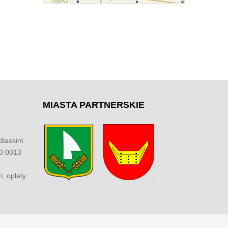
MIASTA
PARTNERSKIE
dlaskim
00 0013
h, opłaty