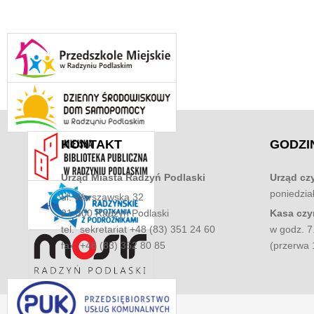
KONTAKT
GODZI
Urząd Miasta
Radzyń Podlaski
Urząd cz
poniedział
ul. Warszawska 32
21-300 Radzyń Podlaski
Kasa czy
tel. sekretariat +48 (83) 351 24 60
w godz. 7
fax: +48 (83) 352 80 85
(przerwa 