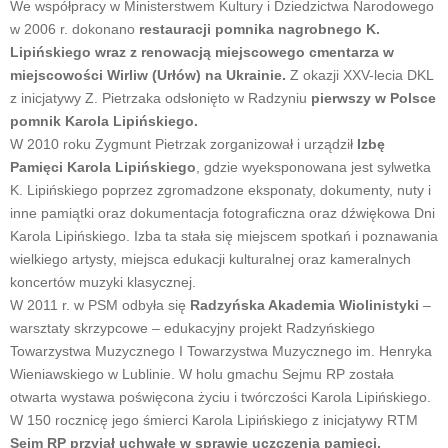
We współpracy w Ministerstwem Kultury i Dziedzictwa Narodowego
w 2006 r. dokonano
restauracji pomnika nagrobnego K.
Lipińskiego wraz z renowacją miejscowego cmentarza w
miejscowości Wirliw (Urłów) na Ukrainie.
Z okazji XXV-lecia DKL
z inicjatywy Z. Pietrzaka odsłonięto w Radzyniu
pierwszy w Polsce
pomnik Karola Lipińskiego.
W 2010 roku Zygmunt Pietrzak zorganizował i urządził
Izbę
Pamięci Karola Lipińskiego
, gdzie wyeksponowana jest sylwetka
K. Lipińskiego poprzez zgromadzone eksponaty, dokumenty, nuty i
inne pamiątki oraz dokumentacja fotograficzna oraz dźwiękowa Dni
Karola Lipińskiego. Izba ta stała się miejscem spotkań i poznawania
wielkiego artysty, miejsca edukacji kulturalnej oraz kameralnych
koncertów muzyki klasycznej.
W 2011 r. w PSM odbyła się
Radzyńska Akademia Wiolinistyki
–
warsztaty skrzypcowe – edukacyjny projekt Radzyńskiego
Towarzystwa Muzycznego I Towarzystwa Muzycznego im. Henryka
Wieniawskiego w Lublinie. W holu gmachu Sejmu RP została
otwarta wystawa poświęcona życiu i twórczości Karola Lipińskiego.
W 150 rocznicę jego śmierci Karola Lipińskiego z inicjatywy RTM
Sejm RP przyjął uchwałę w sprawie uczczenia pamięci,