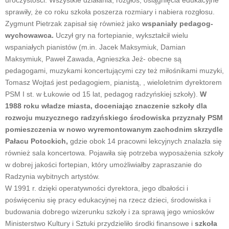
sprawiły, że co roku szkoła poszerza rozmiary i nabiera rozgłosu.
Zygmunt Pietrzak zapisał się również jako
wspaniały pedagog-
wychowawca.
Uczył gry na fortepianie, wykształcił wielu
wspaniałych pianistów (m.in. Jacek Maksymiuk, Damian
Maksymiuk, Paweł Zawada, Agnieszka Jeż- obecne są
pedagogami, muzykami koncertującymi czy też miłośnikami muzyki,
Tomasz Wojtaś jest pedagogiem, pianistą, , wieloletnim dyrektorem
PSM I st. w Łukowie od 15 lat, pedagog radzyńskiej szkoły).
W
1988 roku władze miasta, doceniając znaczenie szkoły dla
rozwoju muzycznego radzyńskiego środowiska przyznały PSM
pomieszczenia w nowo wyremontowanym zachodnim skrzydle
Pałacu Potockich,
gdzie obok 14 pracowni lekcyjnych znalazła się
również sala koncertowa. Pojawiła się potrzeba wyposażenia szkoły
w dobrej jakości fortepian, który umożliwiałby zapraszanie do
Radzynia wybitnych artystów.
W 1991 r. dzięki operatywności dyrektora, jego dbałości i
poświęceniu się pracy edukacyjnej na rzecz dzieci, środowiska i
budowania dobrego wizerunku szkoły i za sprawą jego wniosków
Ministerstwo Kultury i Sztuki przydzieliło środki finansowe i
szkoła