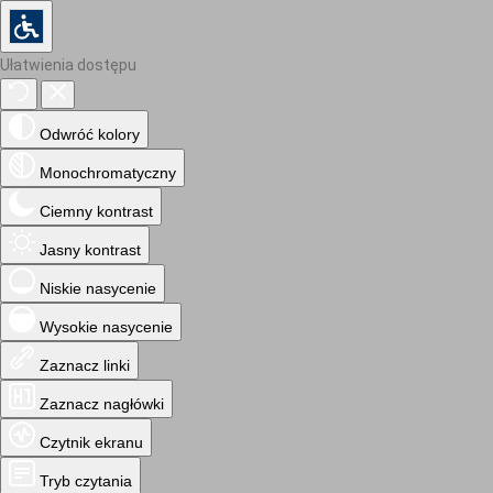
Ułatwienia dostępu
Odwróć kolory
Monochromatyczny
Ciemny kontrast
Jasny kontrast
Niskie nasycenie
Wysokie nasycenie
Zaznacz linki
Zaznacz nagłówki
Czytnik ekranu
Tryb czytania