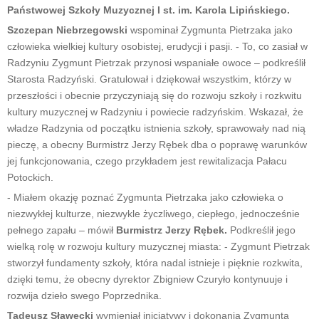
Państwowej Szkoły Muzycznej I st. im. Karola Lipińskiego.
Szczepan Niebrzegowski
wspominał Zygmunta Pietrzaka jako
człowieka wielkiej kultury osobistej, erudycji i pasji. - To, co zasiał w
Radzyniu Zygmunt Pietrzak przynosi wspaniałe owoce – podkreślił
Starosta Radzyński. Gratulował i dziękował wszystkim, którzy w
przeszłości i obecnie przyczyniają się do rozwoju szkoły i rozkwitu
kultury muzycznej w Radzyniu i powiecie radzyńskim. Wskazał, że
władze Radzynia od początku istnienia szkoły, sprawowały nad nią
pieczę, a obecny Burmistrz Jerzy Rębek dba o poprawę warunków
jej funkcjonowania, czego przykładem jest rewitalizacja Pałacu
Potockich.
- Miałem okazję poznać Zygmunta Pietrzaka jako człowieka o
niezwykłej kulturze, niezwykle życzliwego, ciepłego, jednocześnie
pełnego zapału – mówił
Burmistrz Jerzy Rębek.
Podkreślił jego
wielką rolę w rozwoju kultury muzycznej miasta: - Zygmunt Pietrzak
stworzył fundamenty szkoły, która nadal istnieje i pięknie rozkwita,
dzięki temu, że obecny dyrektor Zbigniew Czuryło kontynuuje i
rozwija dzieło swego Poprzednika.
Tadeusz Sławecki
wymieniał inicjatywy i dokonania Zygmunta