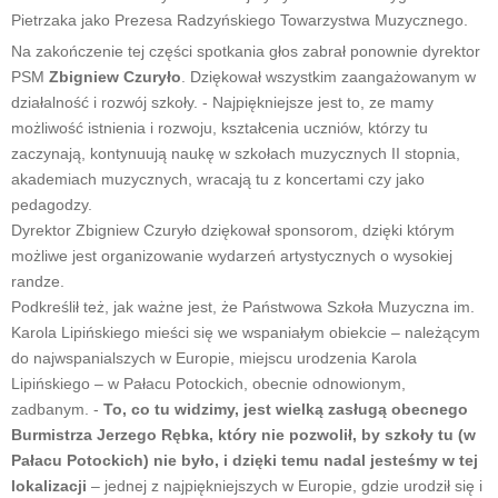
Pietrzaka jako Prezesa Radzyńskiego Towarzystwa Muzycznego.
Na zakończenie tej części spotkania głos zabrał ponownie dyrektor
PSM
Zbigniew Czuryło
. Dziękował wszystkim zaangażowanym w
działalność i rozwój szkoły. - Najpiękniejsze jest to, ze mamy
możliwość istnienia i rozwoju, kształcenia uczniów, którzy tu
zaczynają, kontynuują naukę w szkołach muzycznych II stopnia,
akademiach muzycznych, wracają tu z koncertami czy jako
pedagodzy.
Dyrektor Zbigniew Czuryło dziękował sponsorom, dzięki którym
możliwe jest organizowanie wydarzeń artystycznych o wysokiej
randze.
Podkreślił też, jak ważne jest, że Państwowa Szkoła Muzyczna im.
Karola Lipińskiego mieści się we wspaniałym obiekcie – należącym
do najwspanialszych w Europie, miejscu urodzenia Karola
Lipińskiego – w Pałacu Potockich, obecnie odnowionym,
zadbanym. -
To, co tu widzimy, jest wielką zasługą obecnego
Burmistrza Jerzego Rębka, który nie pozwolił, by szkoły tu (w
Pałacu Potockich) nie było, i dzięki temu nadal jesteśmy w tej
lokalizacji
– jednej z najpiękniejszych w Europie, gdzie urodził się i