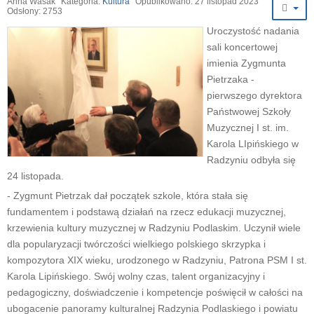
Anna Wasak
Kategoria:
Kultura
Opublikowano: 27 listopad 2023
Odsłony: 2753
Uroczystość nadania
sali koncertowej
imienia Zygmunta
Pietrzaka -
pierwszego dyrektora
Państwowej Szkoły
Muzycznej I st. im.
Karola LIpińskiego w
Radzyniu odbyła się
24 listopada.
- Zygmunt Pietrzak dał początek szkole, która stała się
fundamentem i podstawą działań na rzecz edukacji muzycznej,
krzewienia kultury muzycznej w Radzyniu Podlaskim. Uczynił wiele
dla popularyzacji twórczości wielkiego polskiego skrzypka i
kompozytora XIX wieku, urodzonego w Radzyniu, Patrona PSM I st.
Karola Lipińskiego. Swój wolny czas, talent organizacyjny i
pedagogiczny, doświadczenie i kompetencje poświęcił w całości na
ubogacenie panoramy kulturalnej Radzynia Podlaskiego i powiatu