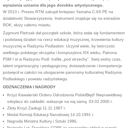
wyrażenia uznania dla jego dorobku artystycznego.
W 2013 r. Prezes RTM zakupił fortepian Yamaha C-6X PE na
działalność Stowarzyszenia. Instrument znajduje się na estradzie
ROK, służy całemu miastu.
Zygmunt Pietrzak dał początek szkole, która stała się fundamentem
i podstawą działań na rzecz edukacji muzycznej, krzewienia kultury
muzycznej w Radzyniu Podlaskim. Uczynił wiele, by twórczość
wielkiego polskiego skrzypka i kompozytora XIX wieku, Patrona
PSM I st w Radzyniu Podl. trafiła „pod strzechy”. Swój wolny czas,
talent organizacyjny i pedagogiczny, doświadczenie i kompetencje
poświęcił w całości na ubogacenie panoramy kulturalnej Radzynia
Podlaskiego i powiatu radzyńskiego.
ODZNACZENIA I NAGRODY
Krzyż Kawalerski Orderu Odrodzenia PolskiBłąd! Nieprawidłowy
odsyłacz do zakładki: wskazuje na nią samą. 03.02.2000 r.
Złoty Krzyż Zasługi 11.11.1987 r.
Medal Komisji Edukacji Narodowej 14.10.1991 r.
Nagroda Ministra Kultury i Sztuki 1986,
Nagroda I st. Dyrektora COPS za szczególny wkład w rozwój