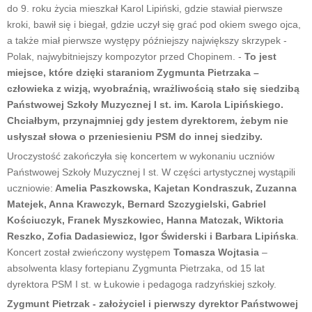
do 9. roku życia mieszkał Karol Lipiński, gdzie stawiał pierwsze
kroki, bawił się i biegał, gdzie uczył się grać pod okiem swego ojca,
a także miał pierwsze występy późniejszy największy skrzypek -
Polak, najwybitniejszy kompozytor przed Chopinem. -
To jest
miejsce, które dzięki staraniom Zygmunta Pietrzaka –
człowieka z wizją, wyobraźnią, wrażliwością stało się siedzibą
Państwowej Szkoły Muzycznej I st. im. Karola Lipińskiego.
Chciałbym, przynajmniej gdy jestem dyrektorem, żebym nie
usłyszał słowa o przeniesieniu PSM do innej siedziby.
Uroczystość zakończyła się koncertem w wykonaniu uczniów
Państwowej Szkoły Muzycznej I st. W części artystycznej wystąpili
uczniowie:
Amelia Paszkowska, Kajetan Kondraszuk, Zuzanna
Matejek, Anna Krawczyk, Bernard Szczygielski, Gabriel
Kościuczyk, Franek Myszkowiec, Hanna Matczak, Wiktoria
Reszko, Zofia Dadasiewicz, Igor Świderski i Barbara Lipińska
.
Koncert został zwieńczony występem
Tomasza Wojtasia
–
absolwenta klasy fortepianu Zygmunta Pietrzaka, od 15 lat
dyrektora PSM I st. w Łukowie i pedagoga radzyńskiej szkoły.
Zygmunt Pietrzak - założyciel i pierwszy dyrektor Państwowej