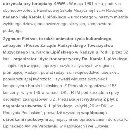
otrzymała trzy fortepiany KAWAI.
W maju 1991 roku, podczas
obchodów X-lecia Państwowej Szkole Muzycznej I st. w Radzyniu
nadano imię Karola Lipińskiego –
urodzonego w naszym mieście
wybitnego dziewiętnastowiecznego skrzypka, kompozytora i
pedagoga.
Zygmunt Pietrzak to także animator życia kulturalnego,
założyciel i Prezes Zarządu Radzyńskiego Towarzystwa
Muzycznego im. Karola Lipińskiego w Radzyniu Podl.
, przez 32
lata -
organizator i dyrektor artystyczny Dni Karola Lipińskiego
– najdłużej trwającej imprezy muzyki klasycznych w regionie,
promującej Radzyń, powiat radzyński i województwo lubelskie.,
popularyzującej twórczości i sylwetki wirtuoza skrzypiec i
kompozytora Karola Lipińskiego. Z Pietrzak zorganizował 153
koncerty- w tym 149 w ramach DKL. RTM pod zarządem i przy
osobistym zaangażowaniu Z. Pietrzaka jest
wydawcą 2 płyt z
nagraniem utworów K. Lipińskieg
o, książki „20 lat DKL w
Radzyniu Podlaskim”, prowadził ożywioną
współpracę z
ośrodkami naukowymi
zajmującymi się opracowaniem dorobku K.
Lipińskiego AM we Wrocławiu, w Katowicach i we Lwowie.