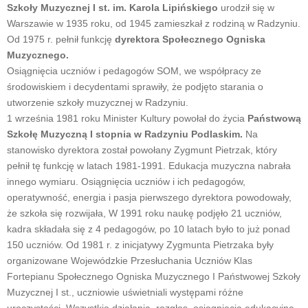
Szkoły Muzycznej I st. im. Karola Lipińskiego
urodził się w
Warszawie w 1935 roku, od 1945 zamieszkał z rodziną w Radzyniu.
Od 1975 r. pełnił funkcję
dyrektora Społecznego Ogniska
Muzycznego.
Osiągnięcia uczniów i pedagogów SOM, we współpracy ze
środowiskiem i decydentami sprawiły, że podjęto starania o
utworzenie szkoły muzycznej w Radzyniu.
1 września 1981 roku Minister Kultury powołał do życia
Państwową
Szkołę Muzyczną I stopnia w Radzyniu Podlaskim.
Na
stanowisko dyrektora został powołany Zygmunt Pietrzak, który
pełnił tę funkcję w latach 1981-1991. Edukacja muzyczna nabrała
innego wymiaru. Osiągnięcia uczniów i ich pedagogów,
operatywność, energia i pasja pierwszego dyrektora powodowały,
że szkoła się rozwijała, W 1991 roku naukę podjęło 21 uczniów,
kadra składała się z 4 pedagogów, po 10 latach było to już ponad
150 uczniów. Od 1981 r. z inicjatywy Zygmunta Pietrzaka były
organizowane Wojewódzkie Przesłuchania Uczniów Klas
Fortepianu Społecznego Ogniska Muzycznego I Państwowej Szkoły
Muzycznej I st., uczniowie uświetniali występami różne
uroczystości. Wszystkie działania, rozgłos, osiągnięcia edukacyjne