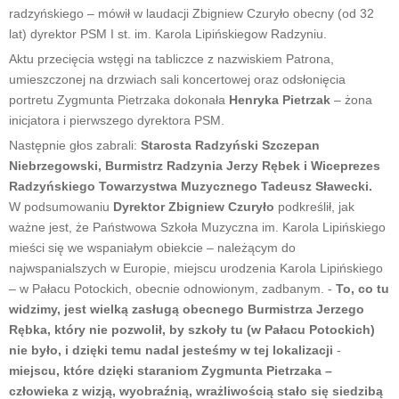
radzyńskiego – mówił w laudacji Zbigniew Czuryło obecny (od 32
lat) dyrektor PSM I st. im. Karola Lipińskiegow Radzyniu.
Aktu przecięcia wstęgi na tabliczce z nazwiskiem Patrona,
umieszczonej na drzwiach sali koncertowej oraz odsłonięcia
portretu Zygmunta Pietrzaka dokonała
Henryka Pietrzak
– żona
inicjatora i pierwszego dyrektora PSM.
Następnie głos zabrali:
Starosta Radzyński Szczepan
Niebrzegowski, Burmistrz Radzynia Jerzy Rębek i Wiceprezes
Radzyńskiego Towarzystwa Muzycznego Tadeusz Sławecki.
W podsumowaniu
Dyrektor Zbigniew Czuryło
podkreślił, jak
ważne jest, że Państwowa Szkoła Muzyczna im. Karola Lipińskiego
mieści się we wspaniałym obiekcie – należącym do
najwspanialszych w Europie, miejscu urodzenia Karola Lipińskiego
– w Pałacu Potockich, obecnie odnowionym, zadbanym. -
To, co tu
widzimy, jest wielką zasługą obecnego Burmistrza Jerzego
Rębka, który nie pozwolił, by szkoły tu (w Pałacu Potockich)
nie było, i dzięki temu nadal jesteśmy w tej lokalizacji
-
miejscu, które dzięki staraniom Zygmunta Pietrzaka –
człowieka z wizją, wyobraźnią, wrażliwością stało się siedzibą