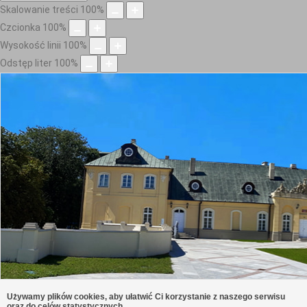
Skalowanie treści
100
%
Czcionka
100
%
Wysokość linii
100
%
Odstęp liter
100
%
Używamy plików cookies, aby ułatwić Ci korzystanie z naszego serwisu
oraz do celów statystycznych.