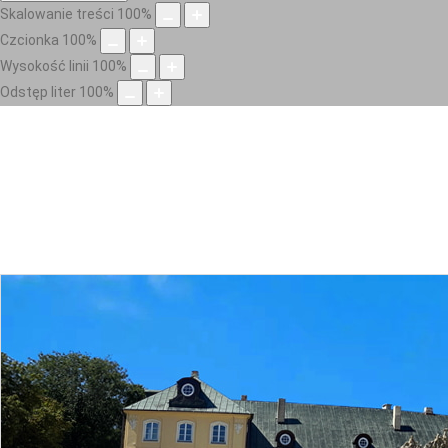
Skalowanie treści
100
%
Czcionka
100
%
Wysokość linii
100
%
Odstęp liter
100
%