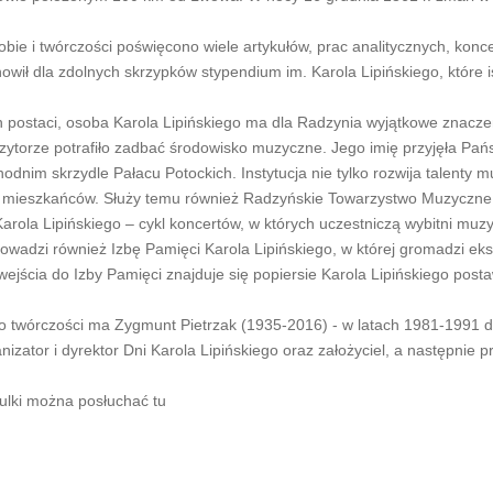
ie i twórczości poświęcono wiele artykułów, prac analitycznych, konce
wił dla zdolnych skrzypków stypendium im. Karola Lipińskiego, które i
 postaci, osoba Karola Lipińskiego ma dla Radzynia wyjątkowe znacze
zytorze potrafiło zadbać środowisko muzyczne. Jego imię przyjęła Pa
odnim skrzydle Pałacu Potockich. Instytucja nie tylko rozwija talenty 
zne mieszkańców. Służy temu również Radzyńskie Towarzystwo Muzyczne
Karola Lipińskiego – cykl koncertów, w których uczestniczą wybitni muz
owadzi również Izbę Pamięci Karola Lipińskiego, w której gromadzi ek
jścia do Izby Pamięci znajduje się popiersie Karola Lipińskiego post
ego twórczości ma Zygmunt Pietrzak (1935-2016) - w latach 1981-1991 d
izator i dyrektor Dni Karola Lipińskiego oraz założyciel, a następnie p
ulki można posłuchać tu