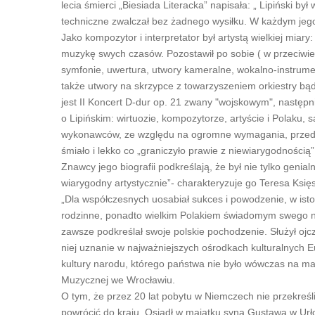
lecia śmierci „Biesiada Literacka” napisała: „ Lipiński 
techniczne zwalczał bez żadnego wysiłku. W każdym jego
Jako kompozytor i interpretator był artystą wielkiej miar
muzykę swych czasów. Pozostawił po sobie ( w przeciwie
symfonie, uwertura, utwory kameralne, wokalno-instrume
także utwory na skrzypce z towarzyszeniem orkiestry bąd
jest II Koncert D-dur op. 21 zwany "wojskowym", następni
o Lipińskim: wirtuozie, kompozytorze, artyście i Polaku,
wykonawców, ze względu na ogromne wymagania, przede 
śmiało i lekko co „graniczyło prawie z niewiarygodnośc
Znawcy jego biografii podkreślają, że był nie tylko gen
wiarygodny artystycznie”- charakteryzuje go Teresa Księs
„Dla współczesnych uosabiał sukces i powodzenie, w ist
rodzinne, ponadto wielkim Polakiem świadomym swego n
zawsze podkreślał swoje polskie pochodzenie. Służył oj
niej uznanie w najważniejszych ośrodkach kulturalnych Eu
kultury narodu, którego państwa nie było wówczas na map
Muzycznej we Wrocławiu.
O tym, że przez 20 lat pobytu w Niemczech nie przekreśli
powrócić do kraju. Osiadł w majątku syna Gustawa w Ur