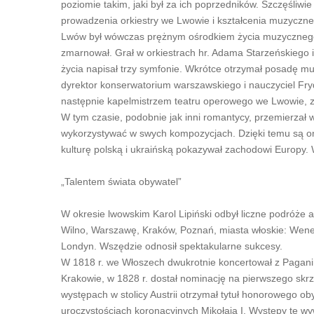
poziomie takim, jaki był za ich poprzedników. Szczęśliwi
prowadzenia orkiestry we Lwowie i kształcenia muzyczn
Lwów był wówczas prężnym ośrodkiem życia muzycznego, 
zmarnował. Grał w orkiestrach hr. Adama Starzeńskiego
życia napisał trzy symfonie. Wkrótce otrzymał posadę muz
dyrektor konserwatorium warszawskiego i nauczyciel Fry
następnie kapelmistrzem teatru operowego we Lwowie, z
W tym czasie, podobnie jak inni romantycy, przemierzał w
wykorzystywać w swych kompozycjach. Dzięki temu są on
kulturę polską i ukraińską pokazywał zachodowi Europy
„Talentem świata obywatel”
W okresie lwowskim Karol Lipiński odbył liczne podróże 
Wilno, Warszawę, Kraków, Poznań, miasta włoskie: Wenecj
Londyn. Wszędzie odnosił spektakularne sukcesy.
W 1818 r. we Włoszech dwukrotnie koncertował z Pagani
Krakowie, w 1828 r. dostał nominację na pierwszego skr
występach w stolicy Austrii otrzymał tytuł honorowego o
uroczystościach koronacyjnych Mikołaja I. Występy te w