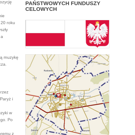
pozycję
PAŃSTWOWYCH FUNDUSZY
CELOWYCH
nie
 20 roku
yszły
 a
wą muzykę
cza.
przez
Paryż i
zyki w
ego. Po
óremu z