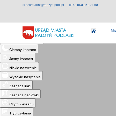
sekretariat@radzyn-podl.pl
+48 (83) 351 24 60
Ułatwienia dostępu
Mi
Odwróć kolory
Monochromatyczny
Ciemny kontrast
Jasny kontrast
Niskie nasycenie
Wysokie nasycenie
Zaznacz linki
Zaznacz nagłówki
Czytnik ekranu
Tryb czytania