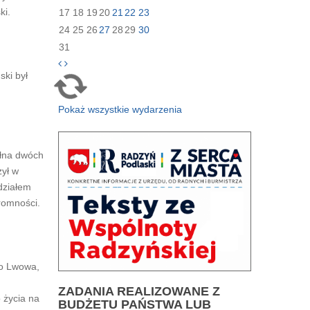
ki.
17
18
19
20
21
22
23
24
25
26
27
28
29
30
31
ski był
Pokaż wszystkie wydarzenia
ełna dwóch
zył w
działem
kromności.
do Lwowa,
ZADANIA
REALIZOWANE Z
 życia na
BUDŻETU PAŃSTWA LUB