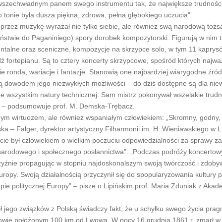
był wszechwładnym panem swego instrumentu tak, że największe trudnośc
 tonie była dusza piękna, zdrowa, pełna głębokiego uczucia”.
y: przez muzykę wyrażał nie tylko siebie, ale również swą narodową toż
ństwie do Paganiniego) spory dorobek kompozytorski. Figurują w nim t
ntalne oraz sceniczne, kompozycje na skrzypce solo, w tym 11 kaprys
ź fortepianu. Są to cztery koncerty skrzypcowe, spośród których najwa
e ronda, wariacje i fantazje. Stanowią one najbardziej wiarygodne źró
 są dowodem jego niezwykłych możliwości – do dziś dostępne są dla nie
wszystkim natury technicznej. Sam mistrz pokonywał wszelakie trudn
ią” – podsumowuje prof. M. Demska-Trębacz.
ialnym wirtuozem, ale również wspaniałym człowiekiem: „Skromny, godny,
ka – Falger, dyrektor artystyczny Filharmonii im. H. Wieniawskiego w Lu
ocie był człowiekiem o wielkim poczuciu odpowiedzialności za sprawy z
arodowego i społecznego posłannictwa”. „Podczas podróży koncertow
czyźnie propagując w stopniu najdoskonalszym swoją twórczość i zdoby
ropy. Swoją działalnością przyczynił się do spopularyzowania kultury po
ie politycznej Europy” – pisze o Lipińskim prof. Maria Zduniak z Akad
ł jego związków z Polską świadczy fakt, że u schyłku swego życia prag
łowie położonym 100 km od Lwowa. W nocy 16 grudnia 1861 r. zmarł w