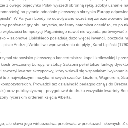
zie z owego pojedynku Polak wyszedł obronną ręką, zdobył uznanie n
skromnością) na pytanie odnośnie pierwszego skrzypka Europy odpowiedz
 Lipiński". W Paryżu i Londynie odwoływano wcześniej zarezerwowane te
ożemy porównać gry obu artystów, możemy natomiast ocenić to, co po ni
 że większości kompozycji Paganiniego nawet nie wypada porównywać z
o – salonowe Lipińskiego posiadają dużo więcej inwencji, poczucia ha
- pisze Andrzej Wróbel we wprowadzeniu do płyty „Karol Lipiński (179
.
trzymał stanowisko pierwszego koncertmistrza kapeli królewskiej i przez
kiestr ówczesnej Europy, w stolicy Saksonii pełnił także funkcję dyrekt
ki stworzył kwartet skrzypcowy, który wsławił się wspaniałymi wykonani
wał tu z największymi muzykami swych czasów: Lisztem, Wagnerem, S
kompozytorskich. Prowadził też działalność pedagogiczną ( do Drezna
uki) oraz publicystyczną - przygotował do druku wszystkie kwartety Be
zony rycerskim orderem księcia Alberta.
o, ale sława jego wirtuozostwa przetrwała w przekazach słownych. Z o