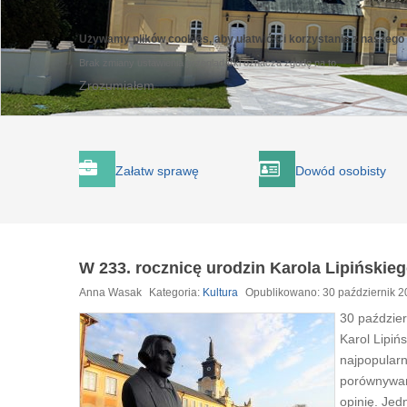
Używamy plików cookies, aby ułatwić Ci korzystanie z naszego
Brak zmiany ustawienia przeglądarki oznacza zgodę na to.
Zrozumiałem
Załatw sprawę
Dowód osobisty
W 233. rocznicę urodzin Karola Lipińskie
Anna Wasak
Kategoria:
Kultura
Opublikowano: 30 październik 
30 paździer
Karol Lipiń
najpopularn
porównywany
opinię. Je