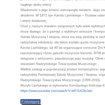
nagłego ataku astmy.
Wiadomość o jego śmierci wstrząsnęła światem. Jego osob
akademii. W 1872 syn Karola Lipińskiego – Gustaw ustano
I wojny światowej.
Choć z naszym miastem związanych było wiele wybitnych
może dlatego, że o pamięć o wybitnym wirtuozie i kompo
Szkoła Muzyczna I stopnia, która ma swą siedzibę w zach
radzyńskiej młodzieży, ale także kształci gusta muzyc
Karola Lipińskiego, od 40 lat organizujące coroczne Dni 
reprezentujący różne gatunki muzyczne kierunki. RTM pr
związane z wirtuozem, popularyzuje jego muzykę. Obok we
staraniem Radzyńskiego Towarzystwa Muzycznego.
Wielkie zasługi w popularyzacji postaci kompozytora i j
radzyńskiej Państwowej Szkoły Muzycznej I Stopnia, organ
Radzyńskiego Towarzystwa Muzycznego (1999-2016).
Muzyki Lipińskiego w wykonaniu Konstantego Andrzeja K
https://www.youtube.com/watch?v=bPJ1IC8zJa0
f
Udostępnij