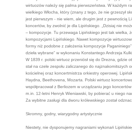
wirtuozów należy się palma pierwszeństwa. W każdym ra
wielkiego Włocha, który (znany z tego, że nie grzeszył 
jest pierwszym - nie wiem, ale drugim jest z pewnością
koncertów, by zwolnić je dla Lipińskiego. „Dzisiaj nie m
– kompozycje. Tu przewaga Lipińskiego jest tak wielka,
kompozycjami Lipińskiego. Nawet kompozycje wirtuozowsk
formy niż podobne z założenia kompozycje Paganiniego” 
dzieła wybrane” w wykonaniu Konstantego Andrzeja Kulki
W 1839 r. polski wirtuoz przeniósł się do Drezna, gdzie o
stał na czele zespołu zaliczanego do najznakomitszych or
kościelnej oraz koncertmistrza orkiestry operowej. Lipińs
Haydna, Beethovena, Mozarta. Polski wirtuoz koncerto
współpracował z Berliozem w urządzaniu jego koncertów 
m.in. 12-letni Henryk Wieniawski, by pobierać u niego na
Za wybitne zasługi dla dworu królewskiego został odznac
Skromny, godny, wiarygodny artystycznie
Niestety, nie dysponujemy nagraniami wykonań Lipińskieg