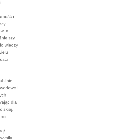
i
samość i
rzy
ów, a
żniejszy
dło wiedzy
wielu
ości
blinie.
awodowe i
ych
wając dla
lskiej,
emii
nął
 wyniku