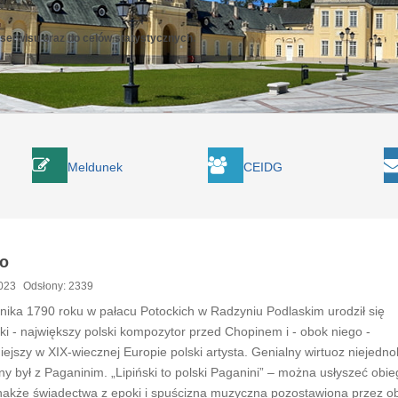
 serwisu oraz do celów statystycznych.
Meldunek
CEIDG
go
2023
Odsłony: 2339
nika 1790 roku w pałacu Potockich w Radzyniu Podlaskim urodził się
ski - największy polski kompozytor przed Chopinem i - obok niego -
iejszy w XIX-wiecznej Europie polski artysta. Genialny wirtuoz niejedno
 był z Paganinim. „Lipiński to polski Paganini” – można usłyszeć obi
dnakże świadectwa z epoki i spuścizna muzyczna pozostawiona przez 