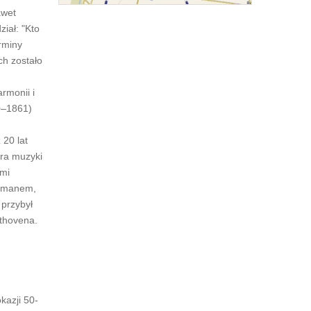
awet
iał: "Kto
rminy
ch zostało
rmonii i
0–1861)
 20 lat
ora muzyki
ami
zumanem,
 przybył
ethovena.
kazji 50-