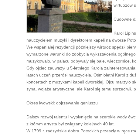
wirtuozów ś
Cudowne d
Karol Lipińs
nauczycielem muzyki i dyrektorem kapeli na dworze Poto
We wspaniałej rezydencji późniejszy wirtuoz spędził pier
wymarzone warunki do zdobycia wykształcenia ogólnego 
muzykowało, w pałacu odbywały się bale, wieczornice, ko
Gdy ojciec zauważył u 5-letniego Karola zainteresowania
latach uczeń przerósł nauczyciela. Ośmioletni Karol z 
koncertach z muzykami kapeli dworskiej. Ojcu marzyło s
syna, wojaże artystyczne, ale Karol się temu sprzeciwił,
Okres lwowski: dojrzewanie geniuszu
Dalszy rozwój talentu i wypłynięcie na szerokie wody ó
z którym artysta był związany kolejnych 40 lat.
W 1799 r. radzyńskie dobra Potockich przeszły w ręce ro