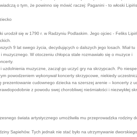
wiadczą o tym, że powinno się mówić raczej: Paganini - to włoski Lipińs
ziecko
ki urodził się w 1790 r. w Radzyniu Podlaskim. Jego ojciec - Feliks Lipiń
ckich.
wszych 9 lat swego życia, decydujących o dalszych jego losach. Miał tu
i muzycznego. W otoczeniu chłopca stale rozmawiało się o muzyce i
ncerty.
 i uzdolnienia muzyczne, zaczął go uczyć gry na skrzypcach. Po niesp
dużym powodzeniem wykonywał koncerty skrzypcowe, niekiedy uczestnic
ię prezentowanie cudownego dziecka na szerszej arenie – koncerty z u
 prawdopodobnie z powodu swej chorobliwej nieśmiałości i niezwykłej s
wczesnego świata artystycznego umożliwiła mu przeprowadzka rodziny 
dziny Sapiehów. Tych jednak nie stać było na utrzymywanie dworskiego