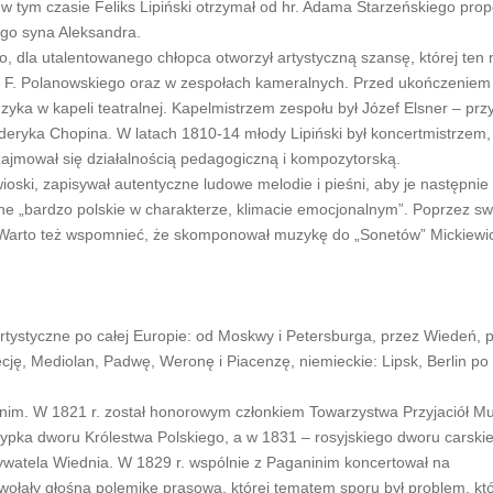
e w tym czasie Feliks Lipiński otrzymał od hr. Adama Starzeńskiego pro
ego syna Aleksandra.
dla utalentowanego chłopca otworzył artystyczną szansę, której ten 
 i F. Polanowskiego oraz w zespołach kameralnych. Przed ukończeniem
yka w kapeli teatralnej. Kapelmistrzem zespołu był Józef Elsner – prz
deryka Chopina. W latach 1810-14 młody Lipiński był koncertmistrzem,
ajmował się działalnością pedagogiczną i kompozytorską.
ioski, zapisywał autentyczne ludowe melodie i pieśni, aby je następnie
e „bardzo polskie w charakterze, klimacie emocjonalnym”. Poprzez s
. Warto też wspomnieć, że skomponował muzykę do „Sonetów” Mickiewi
artystyczne po całej Europie: od Moskwy i Petersburga, przez Wiedeń, 
ę, Mediolan, Padwę, Weronę i Piacenzę, niemieckie: Lipsk, Berlin po 
nim. W 1821 r. został honorowym członkiem Towarzystwa Przyjaciół Mu
zypka dworu Królestwa Polskiego, a w 1831 – rosyjskiego dworu carski
bywatela Wiednia. W 1829 r. wspólnie z Paganinim koncertował na
ywołały głośną polemikę prasową, której tematem sporu był problem, kt