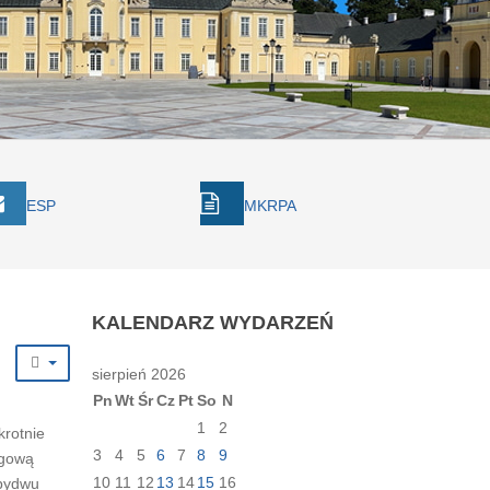
ESP
MKRPA
KALENDARZ
WYDARZEŃ
sierpień 2026
Pn
Wt
Śr
Cz
Pt
So
N
1
2
krotnie
3
4
5
6
7
8
9
egową
10
11
12
13
14
15
16
obydwu