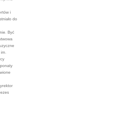
rtów i
stniało do
nie. Być
ństwowa
muzyczne
 im.
ycy
sponaty
awione
yrektor
rezes