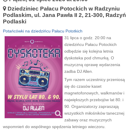
Dziedziniec Pałacu Potockich w Radzyniu
Podlaskim, ul. Jana Pawła II 2, 21-300, Radzyń
Podlaski
Potańcówki na dziedzińcu Pałacu Pototkich
31 lipca o godz. 20:00 na
dziedzińcu Pałacu Potockich
odbędzie się kolejna letnia
dyskoteka pod chmurką. O
muzyczną oprawę wydarzenia
zadba DJ Allen.
Tym razem uczestnicy przeniosą
się do czasów kaset
magnetofonowych, walkmanów i
największych przebojów lat 80. i
90. Organizatorzy zapraszają
wszystkich miłośników tanecznej
zabawy oraz muzycznych
wspomnień do wspólnego spędzenia letniego wieczoru.