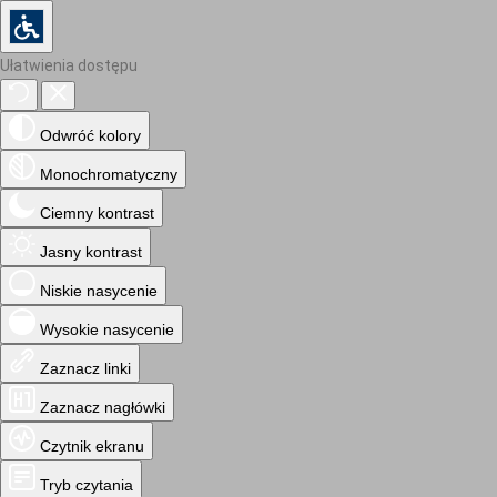
Ułatwienia dostępu
Odwróć kolory
Monochromatyczny
Ciemny kontrast
Jasny kontrast
Niskie nasycenie
Wysokie nasycenie
Zaznacz linki
Zaznacz nagłówki
Czytnik ekranu
Tryb czytania