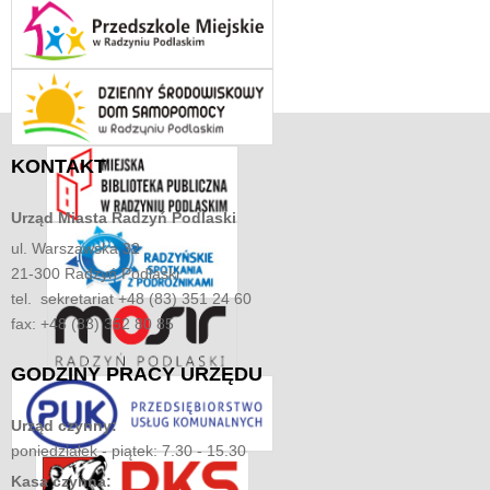
KONTAKT
Urząd Miasta
Radzyń Podlaski
ul. Warszawska 32
21-300 Radzyń Podlaski
tel. sekretariat +48 (83) 351 24 60
fax: +48 (83) 352 80 85
GODZINY
PRACY URZĘDU
Urząd czynny:
poniedziałek - piątek: 7.30 - 15.30
Kasa czynna: