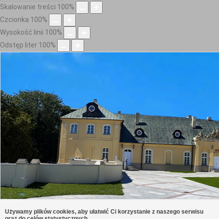
Skalowanie treści
100
%
Czcionka
100
%
Wysokość linii
100
%
Odstęp liter
100
%
Używamy plików cookies, aby ułatwić Ci korzystanie z naszego serwisu
oraz do celów statystycznych.